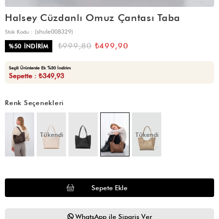
Halsey Cüzdanlı Omuz Çantası Taba
(shule008329)
Stok Kodu
₺999,80
₺499,90
%
50
İNDIRIM
Seçili Ürünlerde Ek %30 İndirim
Sepette : ₺349,93
Renk Seçenekleri
Tükendi
Tükendi
WhatsApp ile Sipariş Ver