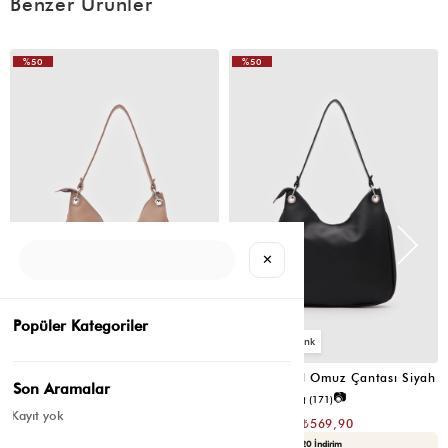
Benzer Ürünler
%50
%50
VIDEOLU
ÜRÜN
✕
Popüler Kategoriler
6
6
Valerie Oval Omuz Çantası Vizon
Valerie Oval Omuz Çantası Siyah
Son Aramalar
📷
📷
4.8
(6)
4.8
(171)
Kayıt yok
₺1.139,80
₺1.139,80
₺569,90
₺569,90
Seçili Ürünlerde Ek %30 İndirim
Yaza Özel Ek %20 İndirim