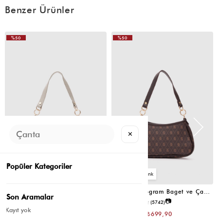
Benzer Ürünler
(0)
**** ****
5 Mayıs 2026
%50
%50
Bayıldım iyiki almışımmmmm
(0)
G** Ç**
29 Nisan 2026
Çok güzel, kaliteli çanta tavsiye ederim
✕
Popüler Kategoriler
4
4
Farme Monogram Baget ve Çapraz Çanta Bej
Farme Monogram Baget ve Çapraz Çanta Kahverengi
Son Aramalar
📷
₺1.399,80
4.7
(5742)
₺699,90
Kayıt yok
₺1.399,80
₺699,90