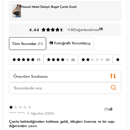
Hansal Metal Detaylı Baget Çanta Siyah
📷
4.44
18
Değerlendirme
📷 Fotoğraflı Yorumlar
Tüm Yorumlar
(11)
(4)
(7)
(2)
(1)
Önerilen Sıralama
(0)
**** ****
7 Ağustos 2026
Çanta beklediğimden kalitesiz geldi, dikişleri özensiz ve bir sapı
diğerinden uzun.