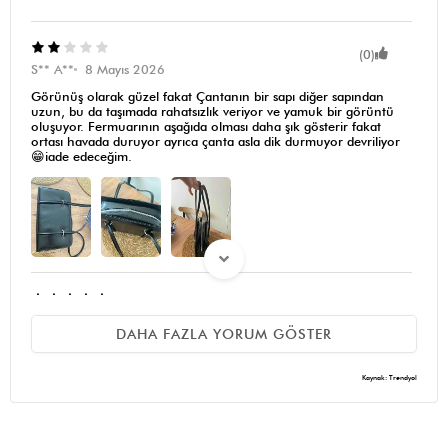
(0)
S** A**
8 Mayıs 2026
Görünüş olarak güzel fakat Çantanın bir sapı diğer sapından
uzun, bu da taşımada rahatsızlık veriyor ve yamuk bir görüntü
oluşuyor. Fermuarının aşağıda olması daha şık gösterir fakat
ortası havada duruyor ayrıca çanta asla dik durmuyor devriliyor
😁iade edeceğim.
(0)
b** e**
8 Mayıs 2026
DAHA FAZLA YORUM GÖSTER
Harika bir çanta 💼 suni deri olmasına rağmen yumuşacık bir
derisi var orta boy ve tam basic bir çanta ✨ yine shule bags
yapmış yapacağını 😍 bundan önce 3-4 tanr çantasını aldım hepsi
Kaynak: Trendyol
çok güzel ve fiyat performans çantaları 🔝 tek eksiği çantaların
içinde fermuarlı bir cebin olmaması, onu da yapsalar tadınlar
yenmez 😌