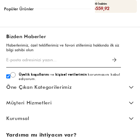
Yaza Özel Ek %20 İndirim
Yaza Özel Ek %20 İndirim
Sepette : ₺559,92
Sepette : ₺559,92
Popüler Ürünler
Bizden Haberler
Haberlerimiz, özel tekliflerimiz ve favori stillerimiz hakkında ilk siz
bilgi sahibi olun
Üyelik koşullarını
ve
kişisel verilerimin
korunmasını kabul
ediyorum.
Öne Çıkan Kategorilerimiz
Müşteri Hizmetleri
Kurumsal
Yardıma mı ihtiyacın var?