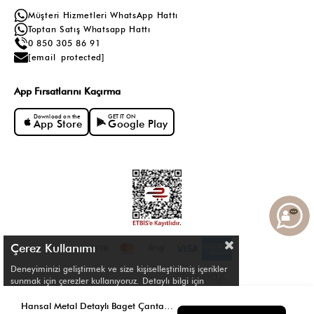
Müşteri Hizmetleri WhatsApp Hattı
Toptan Satış Whatsapp Hattı
0 850 305 86 91
[email protected]
App Fırsatlarını Kaçırma
Download on the
GET IT ON
App Store
Google Play
Çerez Kullanımı
Deneyiminizi geliştirmek ve size kişiselleştirilmiş içerikler
sunmak için çerezler kullanıyoruz. Detaylı bilgi için
Çerez Politikamızı
inceleyebilirsiniz.
© Shule. All right reserved.
Hansal Metal Detaylı Baget Çanta Siyah