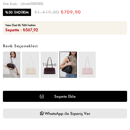
(shule008580)
Stok Kodu
₺1.419,80
₺709,90
%
50
İNDIRIM
Yaza Özel Ek %20 İndirim
Sepette : ₺567,92
Renk Seçenekleri
Tükendi
WhatsApp ile Sipariş Ver