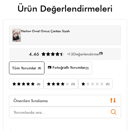
Ürün Değerlendirmeleri
Harlow Owal Omuz Çantası Siyah
📷
4.46
13
Değerlendirme
📷 Fotoğraflı Yorumlar
Tüm Yorumlar
(8)
(2)
(6)
(1)
(1)
Önerilen Sıralama