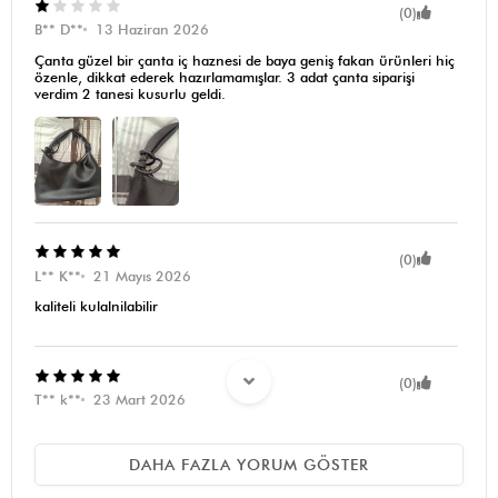
(0)
B** D**
13 Haziran 2026
Çanta güzel bir çanta iç haznesi de baya geniş fakan ürünleri hiç
özenle, dikkat ederek hazırlamamışlar. 3 adat çanta siparişi
verdim 2 tanesi kusurlu geldi.
(0)
L** K**
21 Mayıs 2026
kaliteli kulalnilabilir
(0)
T** k**
23 Mart 2026
Ay çok güzel bir çanta her şey sığıyor
DAHA FAZLA YORUM GÖSTER