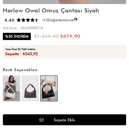
Harlow Owal Omuz Çantası Siyah
📷
4.46
13
Değerlendirme
(shule008574)
Stok Kodu
₺1.359,80
₺679,90
%
50
İNDIRIM
Yaza Özel Ek %20 İndirim
Sepette : ₺543,92
Renk Seçenekleri