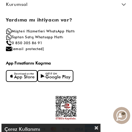
Kurumsal
Yardıma mı ihtiyacın var?
Müşteri Hizmetleri WhatsApp Hattı
Toptan Satış Whatsapp Hattı
0 850 305 86 91
[email protected]
App Fırsatlarını Kaçırma
Download on the
GET IT ON
App Store
Google Play
Çerez Kullanımı