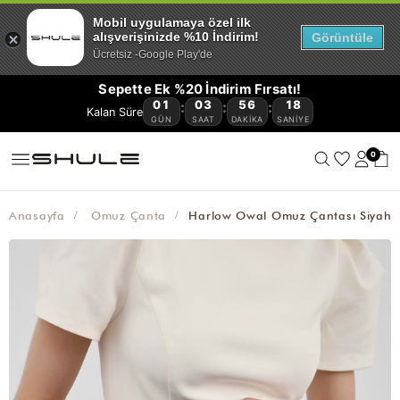
YENİ
CÜZDAN
ÇOK
VE
OMUZ
ÇAPRAZ
BAGET
HASIR
KANVAS
AVANTAJLI
GELENLER
VE
KEMER
AKSESUAR
Mobil uygulamaya özel ilk
SATANLAR
SEYAHAT
ÇANTASI
ÇANTA
ÇANTA
ÇANTA
ÇANTA
ÜRÜNLER
🔥
KARTLIKLAR
alışverişinizde %10 İndirim!
Görüntüle
ÇANTASI
Ücretsiz -Google Play'de
Sepette Ek %20 İndirim Fırsatı!
01
03
56
18
:
:
:
GÜN
SAAT
DAKIKA
SANIYE
0
Anasayfa
Omuz Çanta
Harlow Owal Omuz Çantası Siyah