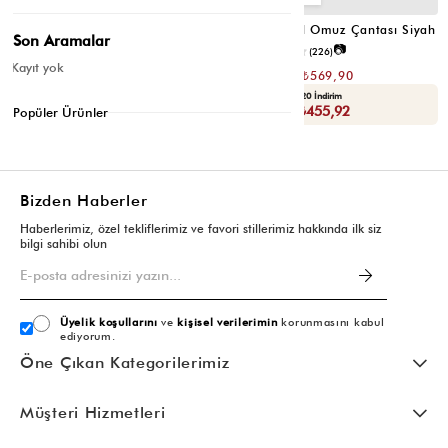
Valerie Oval Omuz Çantası Vizon
Valerie Oval Omuz Çantası Siyah
Son Aramalar
📷
📷
3.4
(12)
4.2
(226)
Kayıt yok
₺1.139,80
₺1.139,80
₺569,90
₺569,90
Seçili Ürünlerde Ek %30 İndirim
Yaza Özel Ek %20 İndirim
Sepette : ₺398,93
Sepette : ₺455,92
Popüler Ürünler
Bizden Haberler
Haberlerimiz, özel tekliflerimiz ve favori stillerimiz hakkında ilk siz
bilgi sahibi olun
Üyelik koşullarını
ve
kişisel verilerimin
korunmasını kabul
ediyorum.
Öne Çıkan Kategorilerimiz
Müşteri Hizmetleri