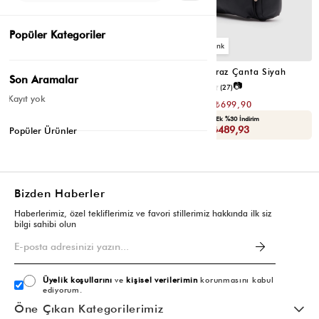
Popüler Kategoriler
2
2
Montes Çapraz Çanta Acı Kahve
Montes Çapraz Çanta Siyah
Son Aramalar
📷
📷
4.5
(12)
4.6
(27)
Kayıt yok
₺1.399,80
₺1.399,80
₺699,90
₺699,90
Seçili Ürünlerde Ek %30 İndirim
Seçili Ürünlerde Ek %30 İndirim
Sepette : ₺489,93
Sepette : ₺489,93
Popüler Ürünler
Bizden Haberler
Haberlerimiz, özel tekliflerimiz ve favori stillerimiz hakkında ilk siz
bilgi sahibi olun
Üyelik koşullarını
ve
kişisel verilerimin
korunmasını kabul
ediyorum.
Öne Çıkan Kategorilerimiz