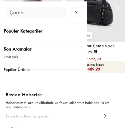
✕
Popüler Kategoriler
2
2
Montes Çapraz Çanta Acı Kahve
Montes Çapraz Çanta Siyah
Son Aramalar
📷
📷
4.5
(12)
4.6
(27)
Kayıt yok
₺1.399,80
₺1.399,80
₺699,90
₺699,90
Seçili Ürünlerde Ek %30 İndirim
Seçili Ürünlerde Ek %30 İndirim
Sepette : ₺489,93
Sepette : ₺489,93
Popüler Ürünler
Bizden Haberler
Haberlerimiz, özel tekliflerimiz ve favori stillerimiz hakkında ilk siz
bilgi sahibi olun