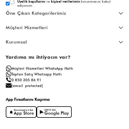
Üyelik koşullarını
ve
kişisel verilerimin
korunmasını kabul
ediyorum.
Öne Çıkan Kategorilerimiz
Müşteri Hizmetleri
Kurumsal
Yardıma mı ihtiyacın var?
Müşteri Hizmetleri WhatsApp Hattı
Toptan Satış Whatsapp Hattı
0 850 305 86 91
[email protected]
App Fırsatlarını Kaçırma
Download on the
GET IT ON
App Store
Google Play