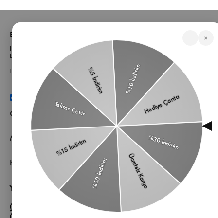
Bizden Haberler
−
×
Haberlerimiz, özel tekliflerimiz ve favori stillerimiz hakkında ilk siz
bilgi sahibi olun
Üyelik koşullarını
ve
kişisel verilerimin
korunmasını kabul
ediyorum.
Öne Çıkan Kategorilerimiz
Müşteri Hizmetleri
Kurumsal
Yardıma mı ihtiyacın var?
Müşteri Hizmetleri WhatsApp Hattı
Toptan Satış Whatsapp Hattı