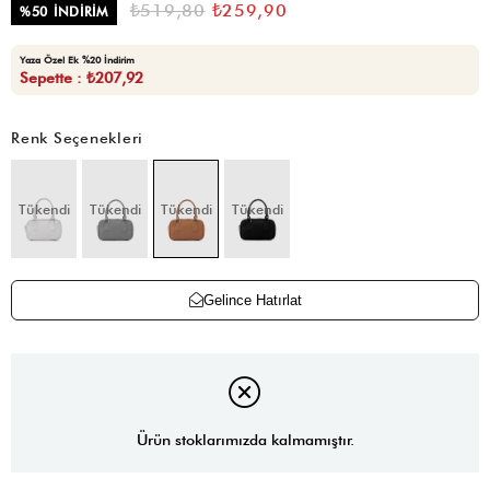
₺519,80
₺259,90
%
50
İNDIRIM
Yaza Özel Ek %20 İndirim
Sepette : ₺207,92
Renk Seçenekleri
Tükendi
Tükendi
Tükendi
Tükendi
Gelince Hatırlat
Ürün stoklarımızda kalmamıştır.