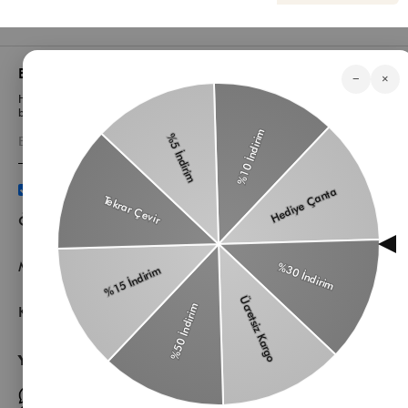
Bizden Haberler
−
×
Haberlerimiz, özel tekliflerimiz ve favori stillerimiz hakkında ilk siz
bilgi sahibi olun
Üyelik koşullarını
ve
kişisel verilerimin
korunmasını kabul
ediyorum.
Öne Çıkan Kategorilerimiz
Müşteri Hizmetleri
Kurumsal
Yardıma mı ihtiyacın var?
Müşteri Hizmetleri WhatsApp Hattı