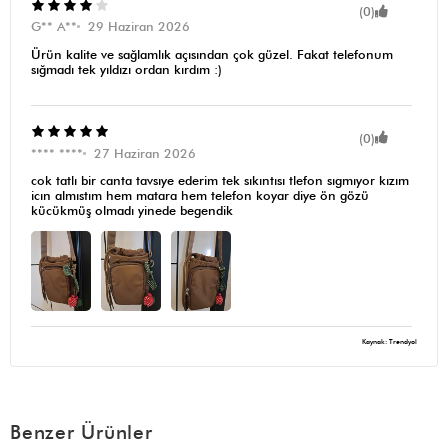
(0)
G** A**
29 Haziran 2026
Ürün kalite ve sağlamlık açısından çok güzel. Fakat telefonum
sığmadı tek yıldızı ordan kırdım :)
(0)
**** ****
27 Haziran 2026
cok tatlı bir canta tavsıye ederim tek sıkıntısı tlefon sıgmıyor kızım
icın almıstım hem matara hem telefon koyar diye ön gözü
kücükmüş olmadı yinede begendik
Kaynak: Trendyol
Benzer Ürünler