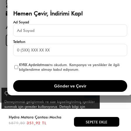
Toptan Satış Whatsapp Hattı
0 850 305 86 91
Hemen Çevir, İndirimi Kap!
[email protected]
Ad Soyad
App Fırsatlarını Kaçırma
Download on the
GET IT ON
App Store
Google Play
Telefon
KVKK Aydınlatması
'nı okudum. Kampanya ve yenilikler ile ilgili
bilgilendirme almayı kabul ediyorum.
Gönder ve Çevir
Çerez Kullanımı
Deneyiminizi geliştirmek ve size kişiselleştirilmiş içerikler
sunmak için çerezler kullanıyoruz. Detaylı bilgi için
Çerez Politikamızı
inceleyebilirsiniz.
© Shule. All right reserved.
Hydra Matara Çantası Mocha
₺879,80
351,92 TL