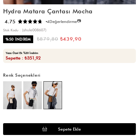
Hydra Matara Çantası Mocha
📷
4.75
4
Değerlendirme
(shule008607)
Stok Kodu
₺879,80
₺439,90
%
50
İNDIRIM
Yaza Özel Ek %20 İndirim
Sepette : ₺351,92
Renk Seçenekleri