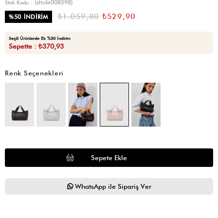
(shule008598)
Stok Kodu
₺1.059,80
₺529,90
%
50
İNDIRIM
Seçili Ürünlerde Ek %30 İndirim
Sepette : ₺370,93
Renk Seçenekleri
WhatsApp ile Sipariş Ver