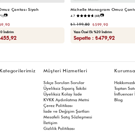
 Omuz Çantası Siyah
Michelle Monogram Omuz Çanta
📷
📷
71)
4.7
(68)
₺1.199,80
69,90
₺599,90
0 İndirim
Yaza Özel Ek %20 İndirim
₺455,92
Sepette : ₺479,92
Kategorilerimiz
Müşteri Hizmetleri
Kurumsa
Sıkça Sorulan Sorular
Hakkımızd
Üyeliksiz Sipariş Takibi
Toptan Sat
Üyeliksiz Kolay İade
İnfluencer İ
KVKK Aydınlatma Metni
Blog
Çerez Politikası
İade ve Değişim Şartları
Mesafeli Satış Sözleşmesi
İletişim
Gizlilik Politikası