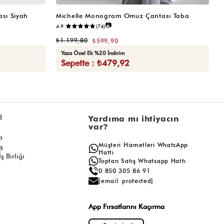
sı Siyah
Michelle Monogram Omuz Çantası Taba
M
📷
4.9
(74)
₺
₺1.199,80
₺599,90
Yaza Özel Ek %20 İndirim
Sepette : ₺479,92
l
Yardıma mı ihtiyacın
var?
a
Müşteri Hizmetleri WhatsApp
ış
Hattı
ş Birliği
Toptan Satış Whatsapp Hattı
0 850 305 86 91
[email protected]
App Fırsatlarını Kaçırma