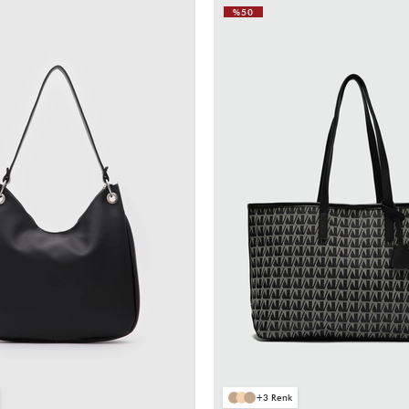
%50
3