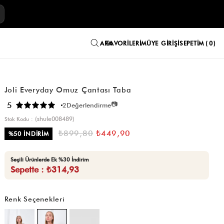
E
FAVORILERIM
ÜYE GIRIŞI
SEPETIM
0
Joli Everyday Omuz Çantası Taba
📷
5
2
Değerlendirme
(shule008489)
Stok Kodu
₺899,80
₺449,90
%
50
İNDIRIM
Seçili Ürünlerde Ek %30 İndirim
Sepette : ₺314,93
Renk Seçenekleri