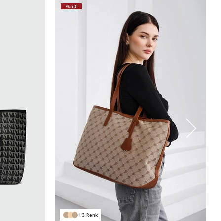
%50
3