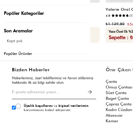
Valerie Oval Omuz Çantası Vizon
Valerie Oval
Popüler Kategoriler
📷
4.8
(6)
4.8
(1
₺1.139,80
₺1.139,80
₺569,90
₺5
Son Aramalar
Seçili Ürünlerde Ek %30 İndirim
Yaza Özel Ek %2
Sepette : ₺398,93
Sepette : 
Kayıt yok
Popüler Ürünler
Bizden Haberler
Öne Çıkan 
Haberlerimiz, özel tekliflerimiz ve favori stillerimiz
Çanta
hakkında ilk siz bilgi sahibi olun
Omuz Çantası
Süet Çanta
Baget Çanta
Çapraz Çanta
Üyelik koşullarını
ve
kişisel verilerimin
Kadın Cüzdan
korunmasını kabul ediyorum.
Aksesuar
Kemer