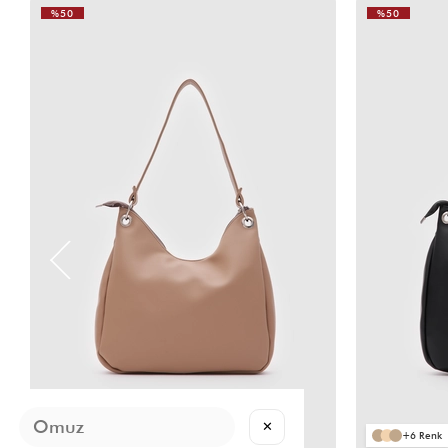
%50
%50
VIDEOLU
ÜRÜN
✕
6
6