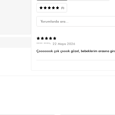
(1)
**** ****
22 Mayıs 2026
Çooooook çok çoook güzel, bebeklerim arasına gird