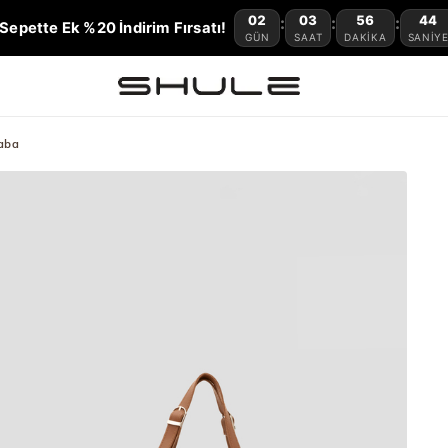
02
03
56
43
:
:
:
Sepette Ek %20 İndirim Fırsatı!
GÜN
SAAT
DAKIKA
SANIY
Taba