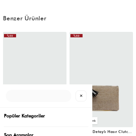
**** ****
13 Haziran 2026
fiyatina gore gorunusu baya okey ama ilk kullandigim gun sapi
koptu, ki oradan sallandirip tasimadim da elimde tasimistim uzdu
Benzer Ürünler
(0)
%50
%50
B** D**
05 Haziran 2026
VIDEOLU
Fiyatına göre gayet iyiii
ÜRÜN
✕
Popüler Kategoriler
3
3
Juno Püskül Detaylı Hasır Clutch Çanta Taba
Juno Püskül Detaylı Hasır Clutch Çanta Siyah
Son Aramalar