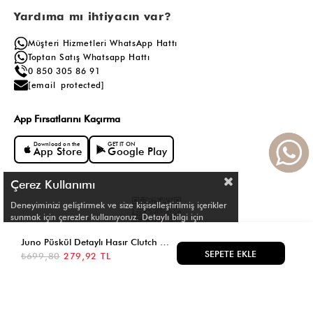
Yardıma mı ihtiyacın var?
Müşteri Hizmetleri WhatsApp Hattı
Toptan Satış Whatsapp Hattı
0 850 305 86 91
[email protected]
App Fırsatlarını Kaçırma
Download on the
GET IT ON
App Store
Google Play
Çerez Kullanımı
Deneyiminizi geliştirmek ve size kişiselleştirilmiş içerikler
sunmak için çerezler kullanıyoruz. Detaylı bilgi için
Çerez Politikamızı
inceleyebilirsiniz.
Juno Püskül Detaylı Hasır Clutch Çanta Kahve
₺699,80
279,92 TL