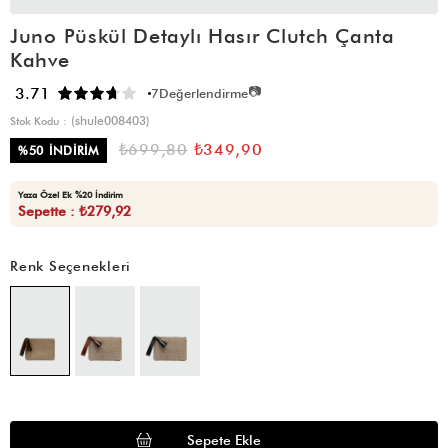
Juno Püskül Detaylı Hasır Clutch Çanta
Kahve
📷
3.71
7
Değerlendirme
(shule008403)
Stok Kodu
₺699,80
₺349,90
%
50
İNDIRIM
Yaza Özel Ek %20 İndirim
Sepette : ₺279,92
Renk Seçenekleri