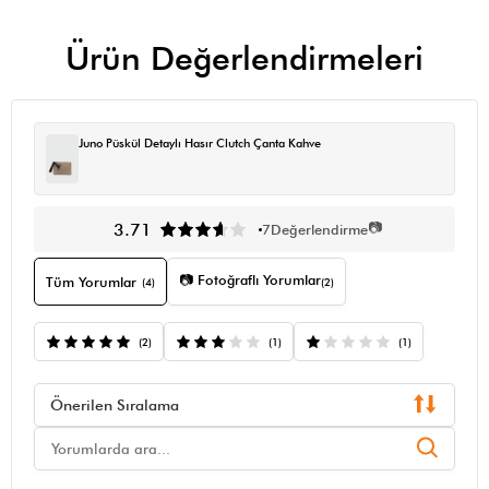
Ürün Değerlendirmeleri
Juno Püskül Detaylı Hasır Clutch Çanta Kahve
📷
3.71
7
Değerlendirme
📷 Fotoğraflı Yorumlar
Tüm Yorumlar
(4)
(2)
(2)
(1)
(1)
Önerilen Sıralama