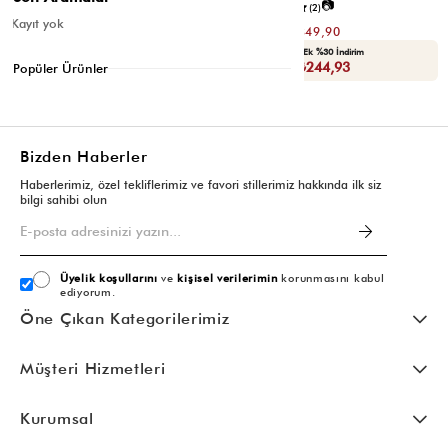
📷
📷
5.0
(2)
5.0
(2)
Kayıt yok
₺699,80
₺699,80
₺349,90
₺349,90
Yaza Özel Ek %20 İndirim
Seçili Ürünlerde Ek %30 İndirim
Sepette : ₺279,92
Sepette : ₺244,93
Popüler Ürünler
Bizden Haberler
Haberlerimiz, özel tekliflerimiz ve favori stillerimiz hakkında ilk siz
bilgi sahibi olun
Üyelik koşullarını
ve
kişisel verilerimin
korunmasını kabul
ediyorum.
Öne Çıkan Kategorilerimiz
Müşteri Hizmetleri
Kurumsal