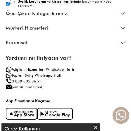
Üyelik koşullarını
ve
kişisel verilerimin
korunmasını kabul
ediyorum.
Öne Çıkan Kategorilerimiz
Müşteri Hizmetleri
Kurumsal
Yardıma mı ihtiyacın var?
Müşteri Hizmetleri WhatsApp Hattı
Toptan Satış Whatsapp Hattı
0 850 305 86 91
[email protected]
App Fırsatlarını Kaçırma
Download on the
GET IT ON
App Store
Google Play
Çerez Kullanımı