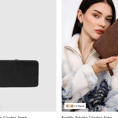
4
ka Cüzdan Siyah
Portföy Tabaka Cüzdan Taba