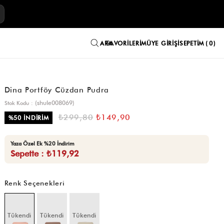
E
FAVORILERIM
ÜYE GIRIŞI
SEPETIM
0
Dina Portföy Cüzdan Pudra
(shule008069)
Stok Kodu
₺299,80
₺149,90
%
50
İNDIRIM
Yaza Özel Ek %20 İndirim
Sepette : ₺119,92
Renk Seçenekleri
Tükendi
Tükendi
Tükendi