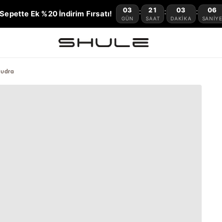
03
21
03
05
:
:
:
Sepette Ek %20 İndirim Fırsatı!
GÜN
SAAT
DAKIKA
SANIY
Pudra