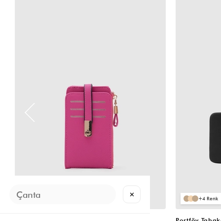
✕
2
4
Cat Çok Gözlü Kartlık Cüzdan Fuşya
Portföy Taba