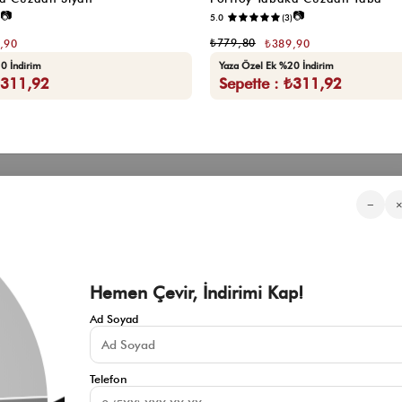
📷
📷
5.0
(3)
₺779,80
,90
₺389,90
0 İndirim
Yaza Özel Ek %20 İndirim
₺311,92
Sepette : ₺311,92
Kategorilerimiz
Müşteri Hizmetleri
Kurumsa
−
Sıkça Sorulan Sorular
Hakkımızd
Üyeliksiz Sipariş Takibi
Toptan Sat
Üyeliksiz Kolay İade
İnfluencer İ
KVKK Aydınlatma Metni
Blog
Çerez Politikası
Hemen Çevir, İndirimi Kap!
İade ve Değişim Şartları
Mesafeli Satış Sözleşmesi
Ad Soyad
İletişim
Gizlilik Politikası
Telefon