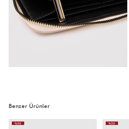
Benzer Ürünler
%50
%50