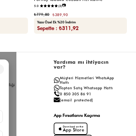
📷
5.0
(3)
5.
₺779,80
₺
₺389,90
Yaza Özel Ek %20 İndirim
Sepette : ₺311,92
l
Yardıma mı ihtiyacın
var?
×
a
Müşteri Hizmetleri WhatsApp
ış
Hattı
ş Birliği
Toptan Satış Whatsapp Hattı
0 850 305 86 91
[email protected]
App Fırsatlarını Kaçırma
Download on the
App Store