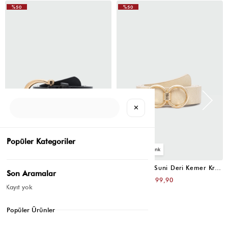
%50
%50
✕
Popüler Kategoriler
4
4
Oval Tokalı Klasik Suni Deri Kemer Siyah
Uzun Tokalı Suni Deri Kemer Krem
Son Aramalar
₺399,80
₺399,80
₺199,90
₺199,90
Kayıt yok
Popüler Ürünler