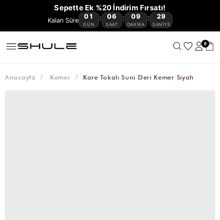
YENİ
CÜZDAN
ÇOK
VE
OMUZ
ÇAPRAZ
BAGET
HASIR
KANVAS
AVANTAJLI
Sepette Ek %20 İndirim Fırsatı!
GELENLER
VE
KEMER
AKSESUAR
SATANLAR
SEYAHAT
ÇANTASI
ÇANTA
ÇANTA
ÇANTA
ÇANTA
ÜRÜNLER
01
06
09
29
:
:
:
🔥
KARTLIKLAR
ÇANTASI
GÜN
SAAT
DAKIKA
SANIYE
0
Anasayfa
Kemer
Kare Tokalı Suni Deri Kemer Siyah