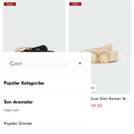
%50
%50
✕
Popüler Kategoriler
4
4
Oval Tokalı Klasik Suni Deri Kemer Siyah
Uzun Tokalı Suni Deri Kemer Krem
Son Aramalar
₺399,80
₺399,80
₺199,90
₺199,90
Kayıt yok
Popüler Ürünler