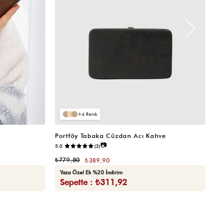
4
Portföy Tabaka Cüzdan Acı Kahve
K
📷
5.0
(3)
5.
₺779,80
₺
₺389,90
Yaza Özel Ek %20 İndirim
Sepette : ₺311,92