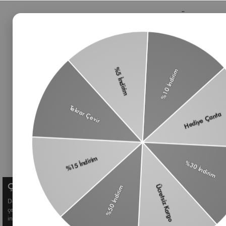
Bizden Haberler
Öne Çıkan 
Haberlerimiz, özel tekliflerimiz ve favori stillerimiz
Çanta
hakkında ilk siz bilgi sahibi olun
Omuz Çantası
Süet Çanta
Baget Çanta
Çapraz Çanta
Üyelik koşullarını
ve
kişisel verilerimin
Kadın Cüzdan
korunmasını kabul ediyorum.
Aksesuar
Kemer
Çerez Kullanımı
Deneyiminizi geliştirmek ve size kişiselleştirilmiş içerikler sunmak için
çerezler kullanıyoruz. Detaylı bilgi için
Çerez Politikamızı
inceleyebilirsiniz.
© Shule. All right reserved.