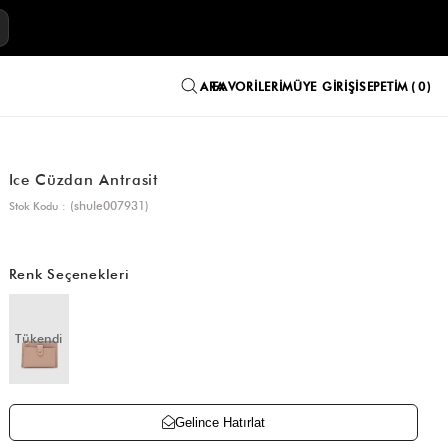
E
FAVORILERIM
ÜYE GIRIŞI
SEPETIM
0
Ice Cüzdan Antrasit
(shule007931)
Stok Kodu
Renk Seçenekleri
Tükendi
Gelince Hatırlat