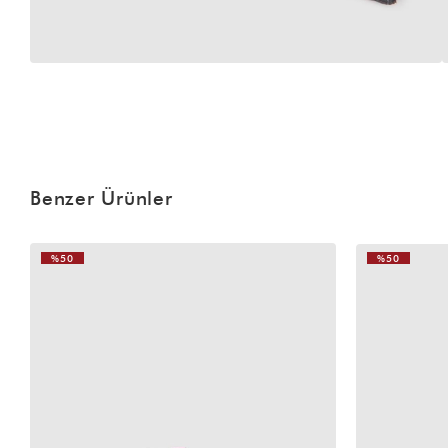
Benzer Ürünler
%50
%50