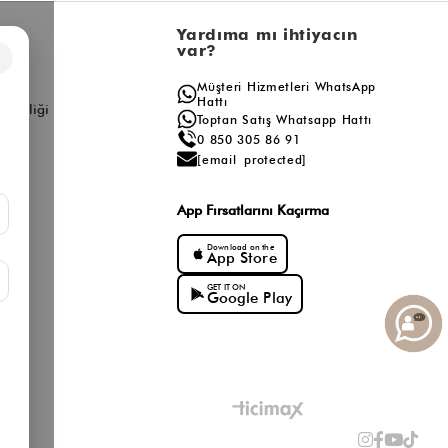
l
Yardıma mı ihtiyacın
var?
×
a
Müşteri Hizmetleri WhatsApp
ış
Hattı
ş Birliği
Toptan Satış Whatsapp Hattı
0 850 305 86 91
[email protected]
App Fırsatlarını Kaçırma
Download on the
App Store
GET IT ON
Google Play