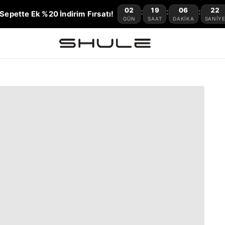
02
19
06
21
:
:
:
Sepette Ek %20 İndirim Fırsatı!
GÜN
SAAT
DAKIKA
SANIY