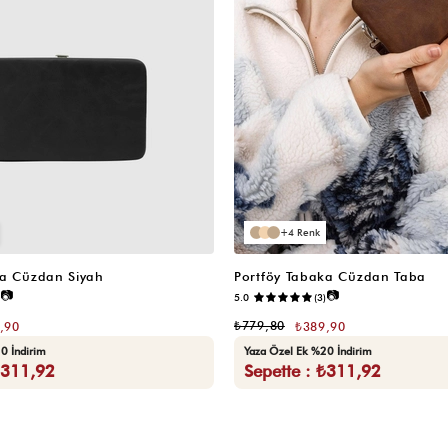
4
ka Cüzdan Siyah
Portföy Tabaka Cüzdan Taba
📷
📷
5.0
(3)
₺779,80
,90
₺389,90
0 İndirim
Yaza Özel Ek %20 İndirim
₺311,92
Sepette : ₺311,92