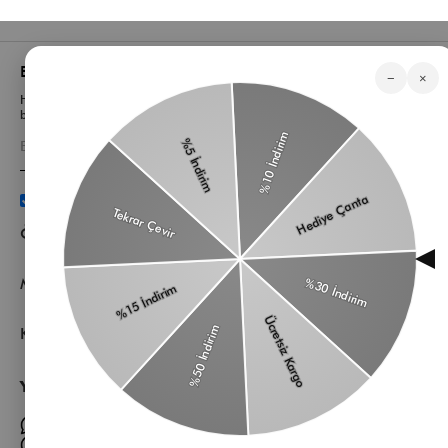
Bizden Haberler
−
×
Haberlerimiz, özel tekliflerimiz ve favori stillerimiz hakkında ilk siz
bilgi sahibi olun
Üyelik koşullarını
ve
kişisel verilerimin
korunmasını kabul
ediyorum.
Öne Çıkan Kategorilerimiz
Müşteri Hizmetleri
Kurumsal
Yardıma mı ihtiyacın var?
Müşteri Hizmetleri WhatsApp Hattı
Toptan Satış Whatsapp Hattı