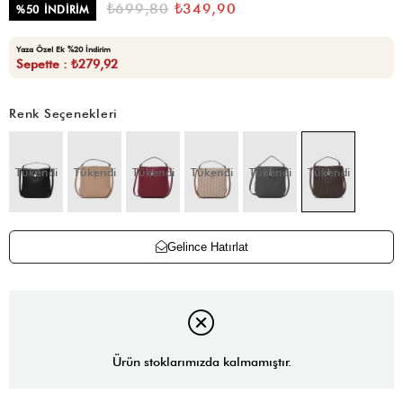
₺699,80
₺349,90
%
50
İNDIRIM
Yaza Özel Ek %20 İndirim
Sepette : ₺279,92
Renk Seçenekleri
Tükendi
Tükendi
Tükendi
Tükendi
Tükendi
Tükendi
Gelince Hatırlat
Ürün stoklarımızda kalmamıştır.