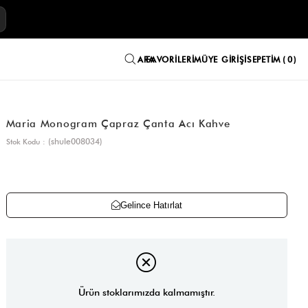
E
FAVORILERIM
ÜYE GIRIŞI
SEPETIM
0
Maria Monogram Çapraz Çanta Acı Kahve
(shule008034)
Stok Kodu
Gelince Hatırlat
Ürün stoklarımızda kalmamıştır.