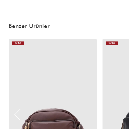
Benzer Ürünler
%50
%50
VIDEOLU
VIDEOLU
ÜRÜN
ÜRÜN