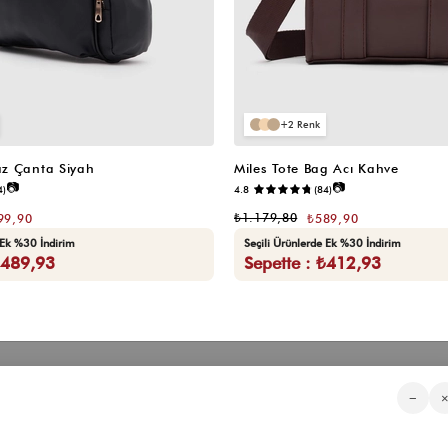
2
z Çanta Siyah
Miles Tote Bag Acı Kahve
📷
📷
4)
4.8
(84)
₺1.179,80
99,90
₺589,90
 Ek %30 İndirim
Seçili Ürünlerde Ek %30 İndirim
₺489,93
Sepette : ₺412,93
Kategorilerimiz
Müşteri Hizmetleri
Kurumsa
−
Sıkça Sorulan Sorular
Hakkımızd
Üyeliksiz Sipariş Takibi
Toptan Sat