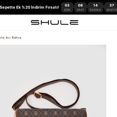
03
08
14
36
:
:
:
Sepette Ek %20 İndirim Fırsatı!
GÜN
SAAT
DAKIKA
SANIY
ta Acı Kahve