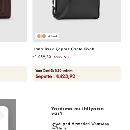
4
Hana Basic Çapraz Çanta Siyah
H
₺1.059,80
₺
₺529,90
Yaza Özel Ek %20 İndirim
Sepette : ₺423,92
l
Yardıma mı ihtiyacın
var?
×
a
Müşteri Hizmetleri WhatsApp
ış
Hattı