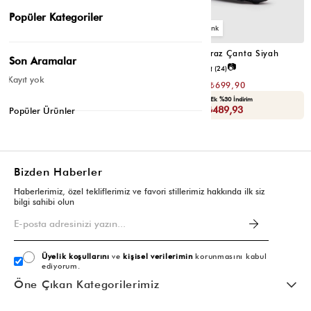
Popüler Kategoriler
2
2
Montes Çapraz Çanta Acı Kahve
Montes Çapraz Çanta Siyah
Son Aramalar
📷
📷
5.0
(10)
4.8
(24)
Kayıt yok
₺1.399,80
₺1.399,80
₺699,90
₺699,90
Seçili Ürünlerde Ek %30 İndirim
Seçili Ürünlerde Ek %30 İndirim
Sepette : ₺489,93
Sepette : ₺489,93
Popüler Ürünler
Bizden Haberler
Haberlerimiz, özel tekliflerimiz ve favori stillerimiz hakkında ilk siz
bilgi sahibi olun
Üyelik koşullarını
ve
kişisel verilerimin
korunmasını kabul
ediyorum.
Öne Çıkan Kategorilerimiz