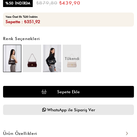
₺879,80
₺439,90
%
50
İNDIRIM
Yaza Özel Ek %20 İndirim
Sepette : ₺351,92
Renk Seçenekleri
Tükendi
WhatsApp ile Sipariş Ver
Ürün Özellikleri