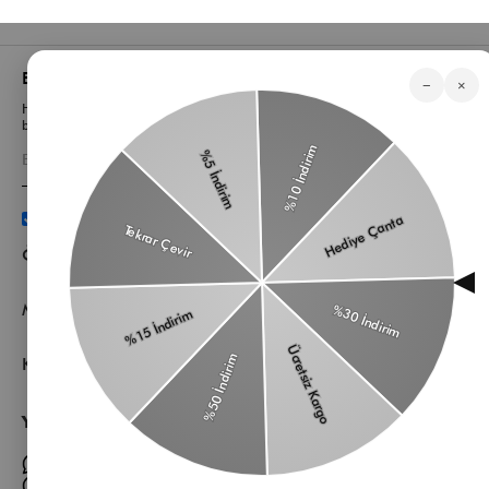
Bizden Haberler
−
×
Haberlerimiz, özel tekliflerimiz ve favori stillerimiz hakkında ilk siz
bilgi sahibi olun
Üyelik koşullarını
ve
kişisel verilerimin
korunmasını kabul
ediyorum.
Öne Çıkan Kategorilerimiz
Müşteri Hizmetleri
Kurumsal
Yardıma mı ihtiyacın var?
Müşteri Hizmetleri WhatsApp Hattı
Toptan Satış Whatsapp Hattı