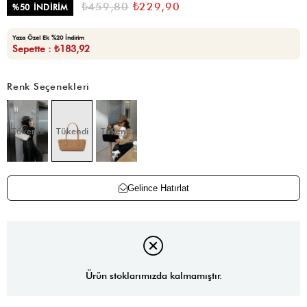
₺459,80
₺229,90
%
50
İNDIRIM
Yaza Özel Ek %20 İndirim
Sepette : ₺183,92
Renk Seçenekleri
Tükendi
Tükendi
Tükendi
Gelince Hatırlat
Ürün stoklarımızda kalmamıştır.