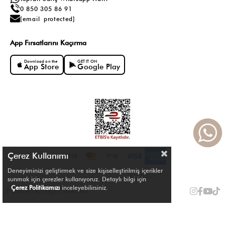
0 850 305 86 91
[email protected]
App Fırsatlarını Kaçırma
Download on the
GET IT ON
App Store
Google Play
Çerez Kullanımı
Deneyiminizi geliştirmek ve size kişiselleştirilmiş içerikler
sunmak için çerezler kullanıyoruz. Detaylı bilgi için
Çerez Politikamızı
inceleyebilirsiniz.
© Shule. All right reserved.