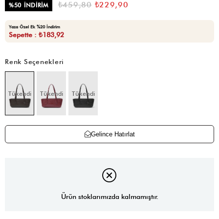
₺459,80
₺229,90
%
50
İNDIRIM
Yaza Özel Ek %20 İndirim
Sepette : ₺183,92
Renk Seçenekleri
Tükendi
Tükendi
Tükendi
Gelince Hatırlat
Ürün stoklarımızda kalmamıştır.