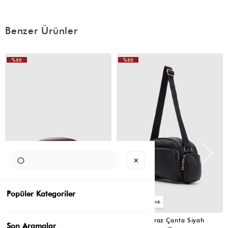
Benzer Ürünler
%50
%50
VIDEOLU
VIDEOLU
ÜRÜN
ÜRÜN
✕
Popüler Kategoriler
2
2
Montes Çapraz Çanta Acı Kahve
Montes Çapraz Çanta Siyah
Son Aramalar