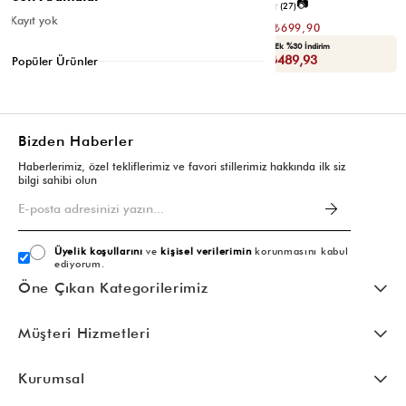
📷
📷
4.5
(12)
4.6
(27)
Kayıt yok
₺1.399,80
₺1.399,80
₺699,90
₺699,90
Seçili Ürünlerde Ek %30 İndirim
Seçili Ürünlerde Ek %30 İndirim
Sepette : ₺489,93
Sepette : ₺489,93
Popüler Ürünler
Bizden Haberler
Haberlerimiz, özel tekliflerimiz ve favori stillerimiz hakkında ilk siz
bilgi sahibi olun
Üyelik koşullarını
ve
kişisel verilerimin
korunmasını kabul
ediyorum.
Öne Çıkan Kategorilerimiz
Müşteri Hizmetleri
Kurumsal