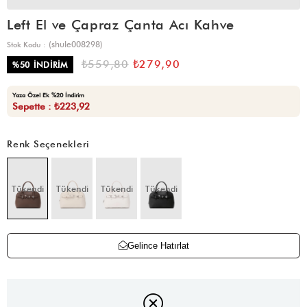
Left El ve Çapraz Çanta Acı Kahve
(shule008298)
Stok Kodu
₺559,80
₺279,90
%
50
İNDIRIM
Yaza Özel Ek %20 İndirim
Sepette : ₺223,92
Renk Seçenekleri
Tükendi
Tükendi
Tükendi
Tükendi
Gelince Hatırlat