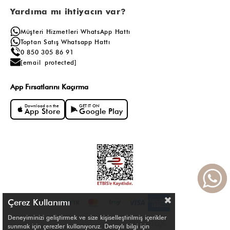
Yardıma mı ihtiyacın var?
Müşteri Hizmetleri WhatsApp Hattı
Toptan Satış Whatsapp Hattı
0 850 305 86 91
[email protected]
App Fırsatlarını Kaçırma
Download on the
GET IT ON
App Store
Google Play
Çerez Kullanımı
Deneyiminizi geliştirmek ve size kişiselleştirilmiş içerikler
sunmak için çerezler kullanıyoruz. Detaylı bilgi için