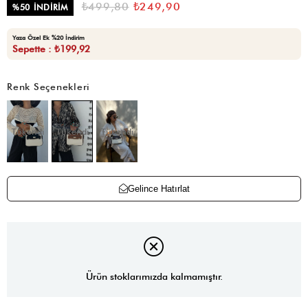
₺499,80
₺249,90
%
50
İNDIRIM
Yaza Özel Ek %20 İndirim
Sepette : ₺199,92
Renk Seçenekleri
Tükendi
Tükendi
Tükendi
Gelince Hatırlat
Ürün stoklarımızda kalmamıştır.