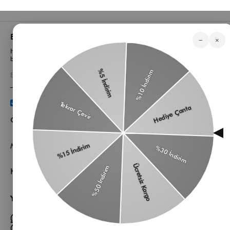
Bizden Haberler
−
×
Haberlerimiz, özel tekliflerimiz ve favori stillerimiz hakkında ilk siz
bilgi sahibi olun
Üyelik koşullarını
ve
kişisel verilerimin
korunmasını kabul
ediyorum.
Öne Çıkan Kategorilerimiz
Müşteri Hizmetleri
Kurumsal
Yardıma mı ihtiyacın var?
Müşteri Hizmetleri WhatsApp Hattı
Toptan Satış Whatsapp Hattı