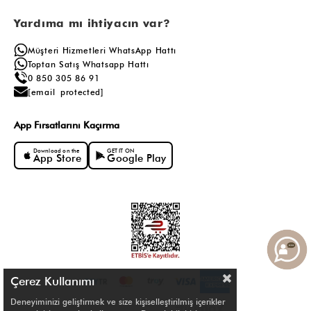
Yardıma mı ihtiyacın var?
Müşteri Hizmetleri WhatsApp Hattı
Toptan Satış Whatsapp Hattı
0 850 305 86 91
[email protected]
App Fırsatlarını Kaçırma
Download on the
GET IT ON
App Store
Google Play
Çerez Kullanımı
Deneyiminizi geliştirmek ve size kişiselleştirilmiş içerikler