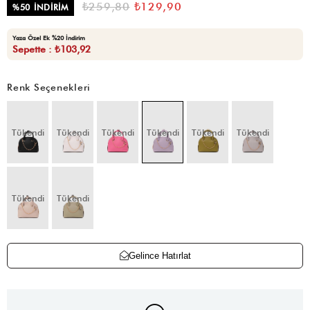
₺259,80
₺129,90
%
50
İNDIRIM
Yaza Özel Ek %20 İndirim
Sepette : ₺103,92
Renk Seçenekleri
Tükendi
Tükendi
Tükendi
Tükendi
Tükendi
Tükendi
Tükendi
Tükendi
Gelince Hatırlat