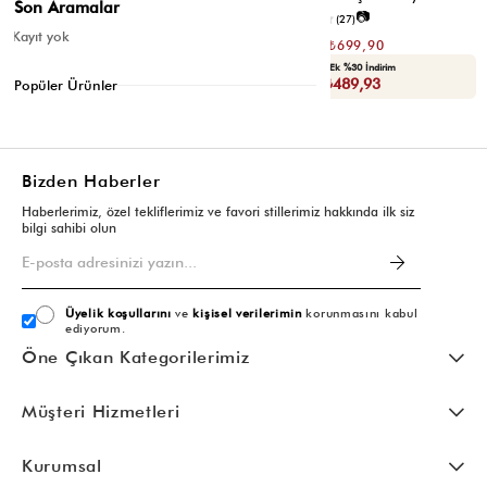
Son Aramalar
📷
📷
4.5
(12)
4.6
(27)
Kayıt yok
₺1.399,80
₺1.399,80
₺699,90
₺699,90
Seçili Ürünlerde Ek %30 İndirim
Seçili Ürünlerde Ek %30 İndirim
Sepette : ₺489,93
Sepette : ₺489,93
Popüler Ürünler
Bizden Haberler
Haberlerimiz, özel tekliflerimiz ve favori stillerimiz hakkında ilk siz
bilgi sahibi olun
Üyelik koşullarını
ve
kişisel verilerimin
korunmasını kabul
ediyorum.
Öne Çıkan Kategorilerimiz
Müşteri Hizmetleri
Kurumsal