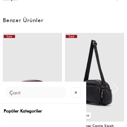
Benzer Ürünler
%50
%50
VIDEOLU
VIDEOLU
ÜRÜN
ÜRÜN
✕
Popüler Kategoriler
2
2
Montes Çapraz Çanta Acı Kahve
Montes Çapraz Çanta Siyah