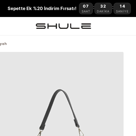
07
32
13
:
:
Sepette Ek %20 İndirim Fırsatı!
SAAT
DAKIKA
SANIYE
iyah