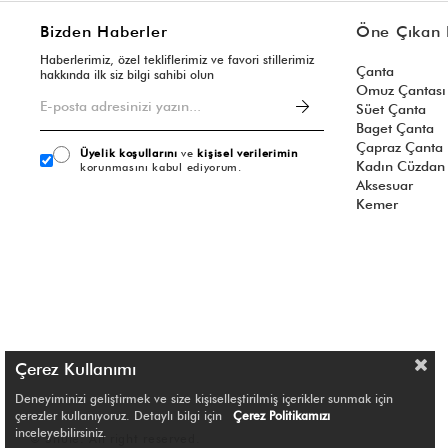
Bizden Haberler
Öne Çıkan 
Haberlerimiz, özel tekliflerimiz ve favori stillerimiz
Çanta
hakkında ilk siz bilgi sahibi olun
Omuz Çantası
Süet Çanta
Baget Çanta
Çapraz Çanta
Üyelik koşullarını
ve
kişisel verilerimin
Kadın Cüzdan
korunmasını kabul ediyorum.
Aksesuar
Kemer
Çerez Kullanımı
Deneyiminizi geliştirmek ve size kişiselleştirilmiş içerikler sunmak için
çerezler kullanıyoruz. Detaylı bilgi için
Çerez Politikamızı
inceleyebilirsiniz.
© Shule. All right reserved.