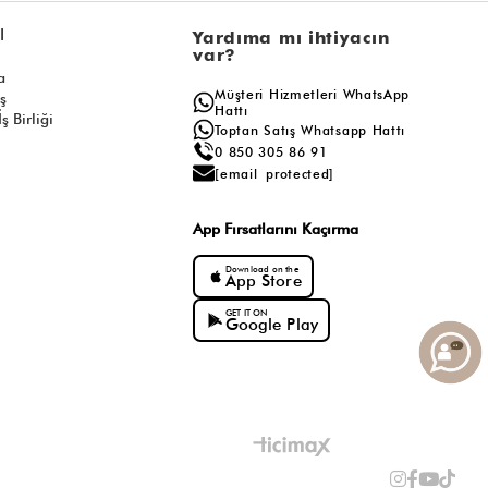
l
Yardıma mı ihtiyacın
var?
a
Müşteri Hizmetleri WhatsApp
ış
Hattı
ş Birliği
Toptan Satış Whatsapp Hattı
0 850 305 86 91
[email protected]
App Fırsatlarını Kaçırma
Download on the
App Store
GET IT ON
Google Play