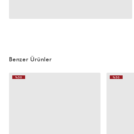
Benzer Ürünler
%50
%50
VIDEOLU
VIDEOLU
ÜRÜN
ÜRÜN