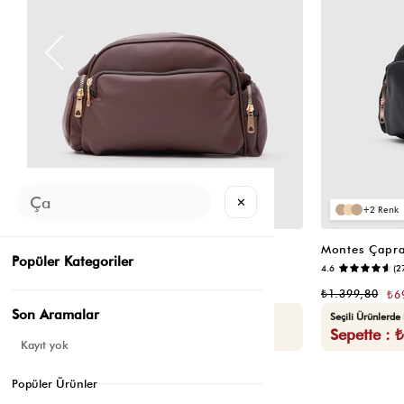
✕
2
2
Montes Çapraz Çanta Acı Kahve
Montes Çapra
Popüler Kategoriler
📷
4.5
(12)
4.6
(2
₺1.399,80
₺1.399,80
₺699,90
₺6
Son Aramalar
Seçili Ürünlerde Ek %30 İndirim
Seçili Ürünlerde
Sepette : ₺489,93
Sepette : 
Kayıt yok
Popüler Ürünler