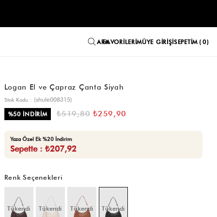
FAVORILERIM
ÜYE GIRIŞI
SEPETIM
0
Logan El ve Çapraz Çanta Siyah
(shule008315)
Stok Kodu
₺519,80
₺259,90
%
50
İNDIRIM
Yaza Özel Ek %20 İndirim
Sepette : ₺207,92
Renk Seçenekleri
Tükendi
Tükendi
Tükendi
Tükendi