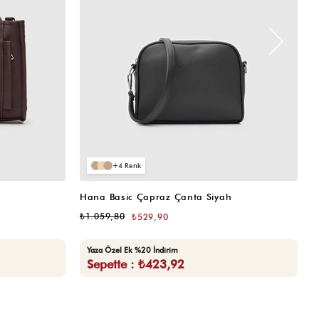
4
Hana Basic Çapraz Çanta Siyah
H
₺1.059,80
₺
₺529,90
Yaza Özel Ek %20 İndirim
Sepette : ₺423,92