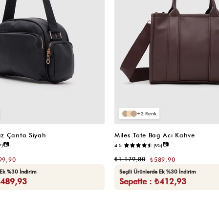
2
z Çanta Siyah
Miles Tote Bag Acı Kahve
📷
📷
7)
4.5
(95)
₺1.179,80
99,90
₺589,90
 Ek %30 İndirim
Seçili Ürünlerde Ek %30 İndirim
₺489,93
Sepette : ₺412,93