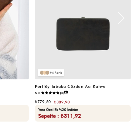
4
Portföy Tabaka Cüzdan Acı Kahve
K
📷
5.0
(3)
5.
₺779,80
₺
₺389,90
Yaza Özel Ek %20 İndirim
Sepette : ₺311,92