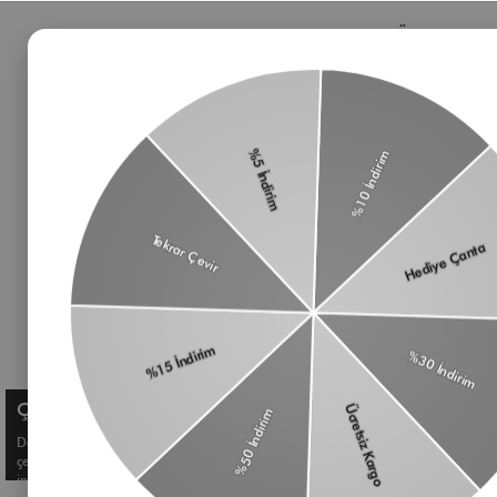
Bizden Haberler
Öne Çıkan 
Haberlerimiz, özel tekliflerimiz ve favori stillerimiz
Çanta
hakkında ilk siz bilgi sahibi olun
Omuz Çantası
Süet Çanta
Baget Çanta
Çapraz Çanta
Üyelik koşullarını
ve
kişisel verilerimin
Kadın Cüzdan
korunmasını kabul ediyorum.
Aksesuar
Kemer
Çerez Kullanımı
Deneyiminizi geliştirmek ve size kişiselleştirilmiş içerikler sunmak için
çerezler kullanıyoruz. Detaylı bilgi için
Çerez Politikamızı
inceleyebilirsiniz.
© Shule. All right reserved.