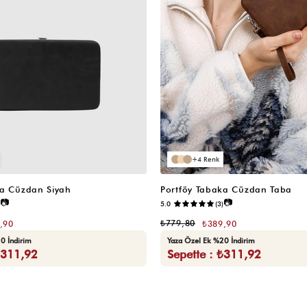
4
ka Cüzdan Siyah
Portföy Tabaka Cüzdan Taba
📷
📷
5.0
(3)
₺779,80
,90
₺389,90
0 İndirim
Yaza Özel Ek %20 İndirim
₺311,92
Sepette : ₺311,92