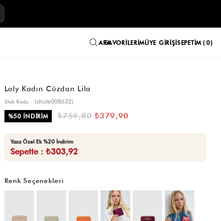
E
FAVORILERIM
ÜYE GIRIŞI
SEPETIM
0
Loly Kadın Cüzdan Lila
(shule008632)
Stok Kodu
₺759,80
₺379,90
%
50
İNDIRIM
Yaza Özel Ek %20 İndirim
Sepette : ₺303,92
Renk Seçenekleri