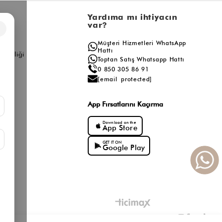
l
Yardıma mı ihtiyacın
var?
×
a
Müşteri Hizmetleri WhatsApp
ış
Hattı
ş Birliği
Toptan Satış Whatsapp Hattı
0 850 305 86 91
[email protected]
App Fırsatlarını Kaçırma
Download on the
App Store
GET IT ON
Google Play