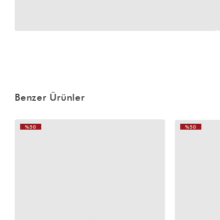
Benzer Ürünler
%50
%50