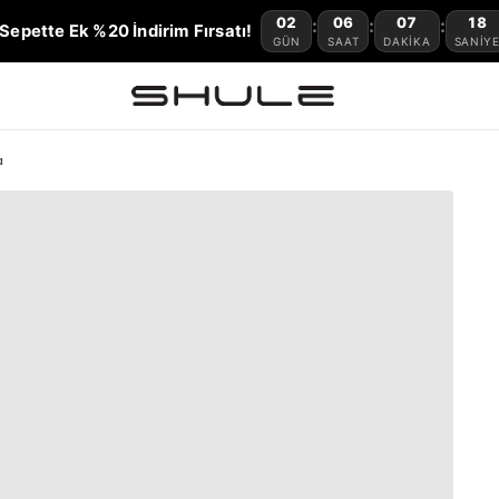
02
06
07
17
:
:
:
Sepette Ek %20 İndirim Fırsatı!
GÜN
SAAT
DAKIKA
SANIY
a