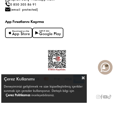
0 850 305 86 91
[email protected]
App Fırsatlarını Kaçırma
Download on the
GET IT ON
App Store
Google Play
Çerez Kullanımı
Deneyiminizi geliştirmek ve size kişiselleştirilmiş içerikler
sunmak için çerezler kullanıyoruz. Detaylı bilgi için
Çerez Politikamızı
inceleyebilirsiniz.
© Shule. All right reserved.