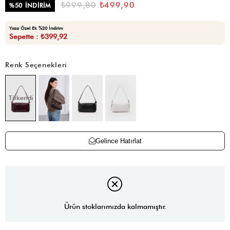
₺999,80
₺499,90
%
50
İNDIRIM
Yaza Özel Ek %20 İndirim
Sepette : ₺399,92
Renk Seçenekleri
Tükendi
Gelince Hatırlat
Ürün stoklarımızda kalmamıştır.