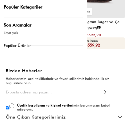
Popüler Kategoriler
4
4
Farme Monogram Baget ve Çapraz Çanta Bej
Farme Monogram Baget ve Çapraz Çanta Kahverengi
Son Aramalar
📷
₺1.399,80
4.7
(5742)
₺699,90
Kayıt yok
₺1.399,80
₺699,90
Yaza Özel Ek %20 İndirim
Yaza Özel Ek %20 İndirim
Sepette : ₺559,92
Sepette : ₺559,92
Popüler Ürünler
Bizden Haberler
Haberlerimiz, özel tekliflerimiz ve favori stillerimiz hakkında ilk siz
bilgi sahibi olun
Üyelik koşullarını
ve
kişisel verilerimin
korunmasını kabul
ediyorum.
Öne Çıkan Kategorilerimiz