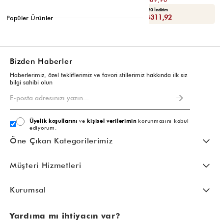
Yaza Özel Ek %20 İndirim
Yaza Özel Ek %20 İndirim
Sepette : ₺119,92
Sepette : ₺311,92
Popüler Ürünler
Bizden Haberler
Haberlerimiz, özel tekliflerimiz ve favori stillerimiz hakkında ilk siz
bilgi sahibi olun
Üyelik koşullarını
ve
kişisel verilerimin
korunmasını kabul
ediyorum.
Öne Çıkan Kategorilerimiz
Müşteri Hizmetleri
Kurumsal
Yardıma mı ihtiyacın var?