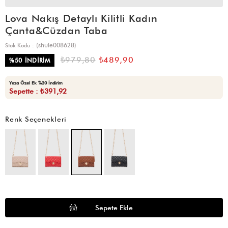
Lova Nakış Detaylı Kilitli Kadın
Çanta&Cüzdan Taba
(shule008628)
Stok Kodu
₺979,80
₺489,90
%
50
İNDIRIM
Yaza Özel Ek %20 İndirim
Sepette : ₺391,92
Renk Seçenekleri