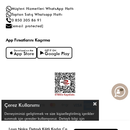
Müşteri Hizmetleri WhatsApp Hattı
Toptan Satış Whatsapp Hattı
0 850 305 86 91
[email protected]
App Fırsatlarını Kaçırma
Download on the
GET IT ON
App Store
Google Play
Çerez Kullanımı
Deneyiminizi geliştirmek ve size kişiselleştirilmiş içerikler
sunmak için çerezler kullanıyoruz. Detaylı bilgi için
Çerez Politikamızı
inceleyebilirsiniz.
© Shule. All right reserved.
Lova Nakış Detaylı Kilitli Kadın Çanta&Cüzdan Taba