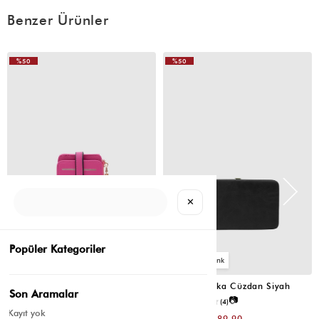
Benzer Ürünler
%50
%50
✕
Popüler Kategoriler
2
4
Cat Çok Gözlü Kartlık Cüzdan Fuşya
Portföy Tabaka Cüzdan Siyah
Son Aramalar
📷
📷
3.8
(6)
2.5
(4)
Kayıt yok
₺299,80
₺779,80
₺149,90
₺389,90