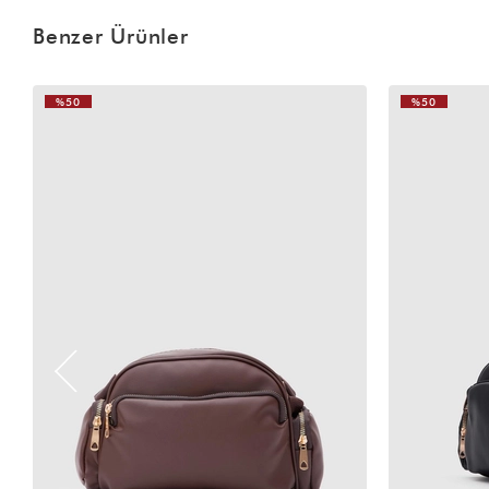
Benzer Ürünler
%50
%50
VIDEOLU
VIDEOLU
ÜRÜN
ÜRÜN