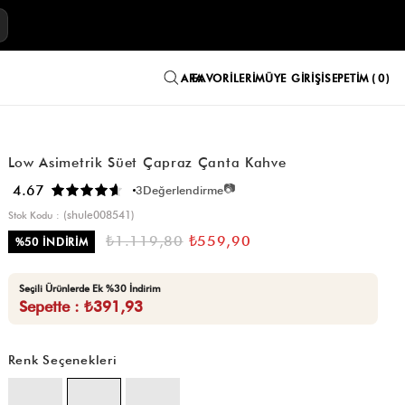
E
FAVORILERIM
ÜYE GIRIŞI
SEPETIM
0
Low Asimetrik Süet Çapraz Çanta Kahve
📷
4.67
3
Değerlendirme
(shule008541)
Stok Kodu
₺1.119,80
₺559,90
%
50
İNDIRIM
Seçili Ürünlerde Ek %30 İndirim
Sepette : ₺391,93
Renk Seçenekleri