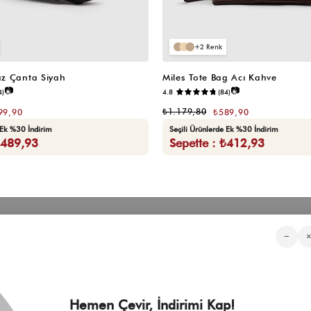
2
z Çanta Siyah
Miles Tote Bag Acı Kahve
📷
📷
4)
4.8
(84)
₺1.179,80
99,90
₺589,90
 Ek %30 İndirim
Seçili Ürünlerde Ek %30 İndirim
₺489,93
Sepette : ₺412,93
Kategorilerimiz
Müşteri Hizmetleri
Kurumsa
−
Sıkça Sorulan Sorular
Hakkımızd
Üyeliksiz Sipariş Takibi
Toptan Sat
Üyeliksiz Kolay İade
İnfluencer İ
KVKK Aydınlatma Metni
Blog
Çerez Politikası
Hemen Çevir, İndirimi Kap!