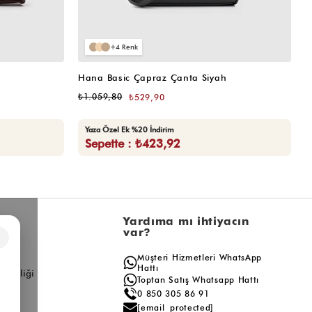
4
Hana Basic Çapraz Çanta Siyah
H
₺1.059,80
₺
₺529,90
Yaza Özel Ek %20 İndirim
Sepette : ₺423,92
l
Yardıma mı ihtiyacın
var?
×
a
Müşteri Hizmetleri WhatsApp
ış
Hattı
ş Birliği
Toptan Satış Whatsapp Hattı
0 850 305 86 91
[email protected]