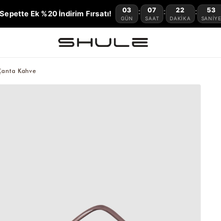
03
07
22
52
:
:
:
Sepette Ek %20 İndirim Fırsatı!
GÜN
SAAT
DAKIKA
SANIY
Çanta Kahve