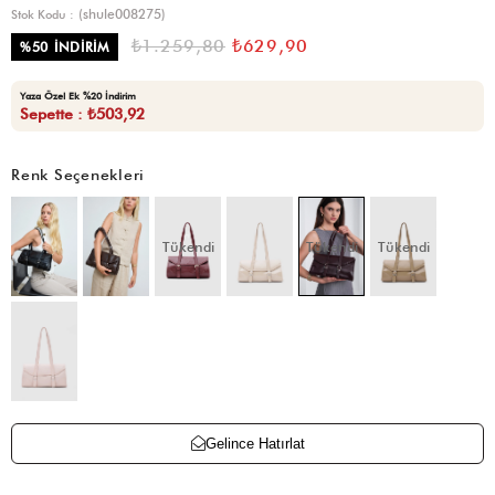
(shule008275)
Stok Kodu
₺1.259,80
₺629,90
%
50
İNDIRIM
Yaza Özel Ek %20 İndirim
Sepette : ₺503,92
Renk Seçenekleri
Tükendi
Tükendi
Tükendi
Gelince Hatırlat