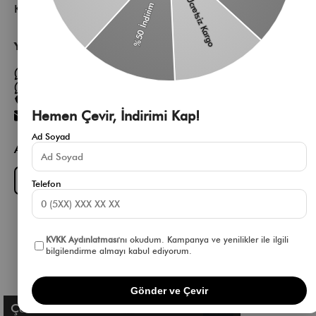
Kurumsal
Yardıma mı ihtiyacın var?
Müşteri Hizmetleri WhatsApp Hattı
Toptan Satış Whatsapp Hattı
0 850 305 86 91
Hemen Çevir, İndirimi Kap!
[email protected]
Ad Soyad
App Fırsatlarını Kaçırma
Download on the
GET IT ON
App Store
Google Play
Telefon
KVKK Aydınlatması
'nı okudum. Kampanya ve yenilikler ile ilgili
bilgilendirme almayı kabul ediyorum.
Gönder ve Çevir
Çerez Kullanımı