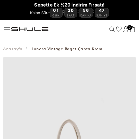
YENİ
CÜZDAN
ÇOK
VE
OMUZ
ÇAPRAZ
BAGET
HASIR
KANVAS
AVANTAJLI
Sepette Ek %20 İndirim Fırsatı!
GELENLER
VE
KEMER
AKSESUAR
SATANLAR
SEYAHAT
ÇANTASI
ÇANTA
ÇANTA
ÇANTA
ÇANTA
ÜRÜNLER
01
20
56
47
:
:
:
🔥
KARTLIKLAR
ÇANTASI
GÜN
SAAT
DAKIKA
SANIYE
0
Anasayfa
Lunera Vintage Baget Çanta Krem