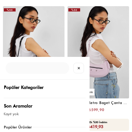
%50
%50
VIDEOLU
VIDEOLU
ÜRÜN
ÜRÜN
✕
Popüler Kategoriler
6
6
Sandy 90's Retro Baget Çanta Siyah
Sandy 90's Retro Baget Çanta Sakura Pembe
Son Aramalar
₺1.199,80
₺1.199,80
₺599,90
₺599,90
Kayıt yok
Seçili Ürünlerde Ek %30 İndirim
Seçili Ürünlerde Ek %30 İndirim
Sepette : ₺419,93
Sepette : ₺419,93
Popüler Ürünler