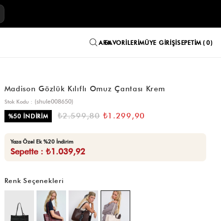
E
FAVORILERIM
ÜYE GIRIŞI
SEPETIM
0
Madison Gözlük Kılıflı Omuz Çantası Krem
(shule008650)
Stok Kodu
₺2.599,80
₺1.299,90
%
50
İNDIRIM
Yaza Özel Ek %20 İndirim
Sepette : ₺1.039,92
Renk Seçenekleri