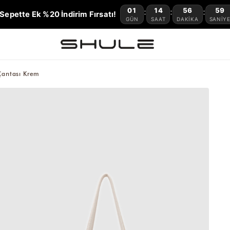
01
14
56
57
:
:
:
Sepette Ek %20 İndirim Fırsatı!
GÜN
SAAT
DAKIKA
SANIY
Çantası Krem