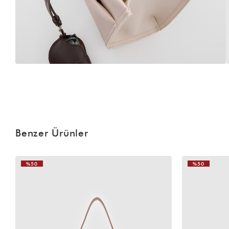
Benzer Ürünler
%50
%50
VIDEOLU
ÜRÜN