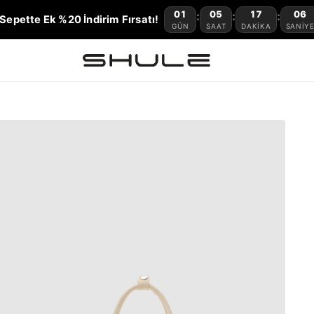
01
05
17
05
:
:
:
Sepette Ek %20 İndirim Fırsatı!
GÜN
SAAT
DAKIKA
SANIY