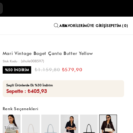
E
FAVORILERIM
ÜYE GIRIŞI
SEPETIM
0
Mari Vintage Baget Çanta Butter Yellow
(shule008597)
Stok Kodu
₺1.159,80
₺579,90
%
50
İNDIRIM
Seçili Ürünlerde Ek %30 İndirim
Sepette : ₺405,93
Renk Seçenekleri
Tükendi