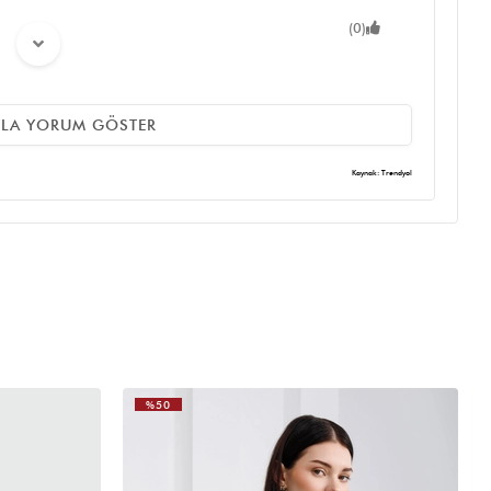
(0)
ZLA YORUM GÖSTER
(0)
Kaynak: Trendyol
(0)
ri beyazken gelen pasparlak ve siyah dikisli cok kalitesiz bi
yor
%50