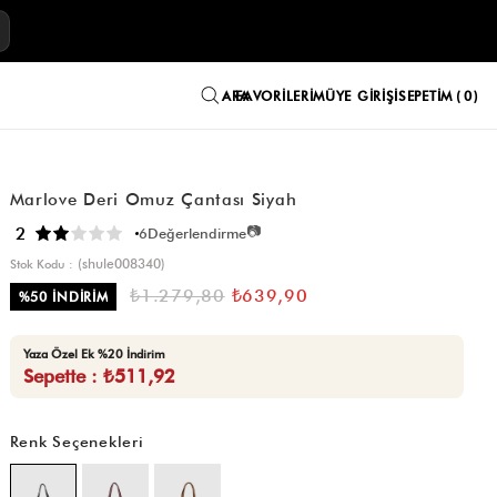
E
FAVORILERIM
ÜYE GIRIŞI
SEPETIM
0
Marlove Deri Omuz Çantası Siyah
📷
2
6
Değerlendirme
(shule008340)
Stok Kodu
₺1.279,80
₺639,90
%
50
İNDIRIM
Yaza Özel Ek %20 İndirim
Sepette : ₺511,92
Renk Seçenekleri