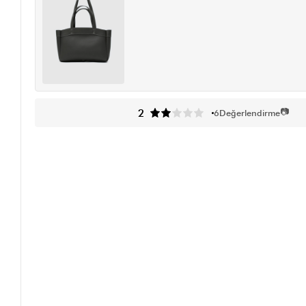
📷
2
6
Değerlendirme