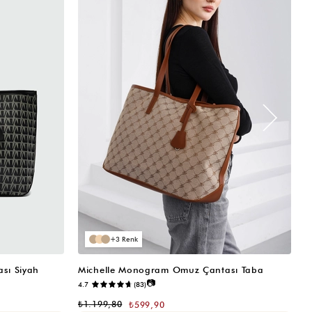
3
sı Siyah
Michelle Monogram Omuz Çantası Taba
M
📷
4.7
(83)
₺
₺1.199,80
₺599,90