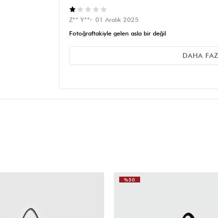
Z** Y**
01 Aralık 2025
Fotoğraftakiyle gelen asla bir değil
DAHA FA
E** G** C**
29 Kasım 2025
gelenle alakası yok beyaz dikisleri falan yok
**** ****
25 Kasım 2025
gorselle alakasi yok, gorselde materyali mat ve dikisle
canta, cok kotu plastik kokuyor fiyatini asla haketmi
%50