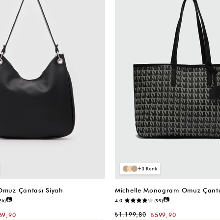
3
 Omuz Çantası Siyah
Michelle Monogram Omuz Çanta
📷
📷
26)
4.0
(99)
₺1.199,80
69,90
₺599,90