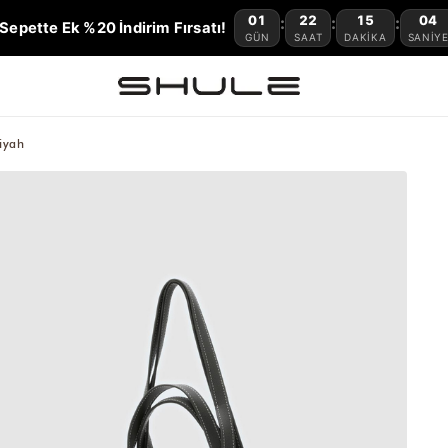
01
22
15
03
:
:
:
Sepette Ek %20 İndirim Fırsatı!
GÜN
SAAT
DAKIKA
SANIY
iyah