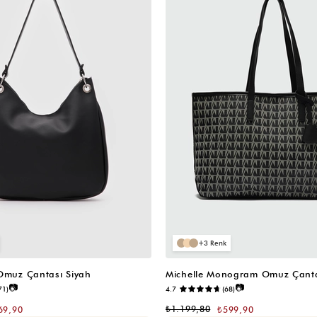
3
 Omuz Çantası Siyah
Michelle Monogram Omuz Çanta
📷
📷
71)
4.7
(68)
₺1.199,80
69,90
₺599,90