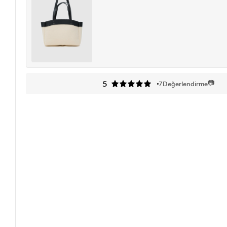
📷
5
7
Değerlendirme