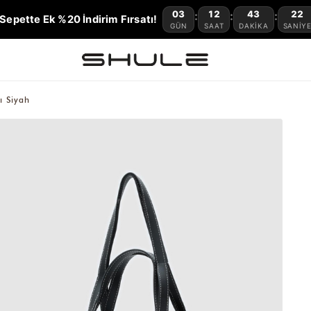
03
12
43
21
:
:
:
Sepette Ek %20 İndirim Fırsatı!
GÜN
SAAT
DAKIKA
SANIY
ı Siyah