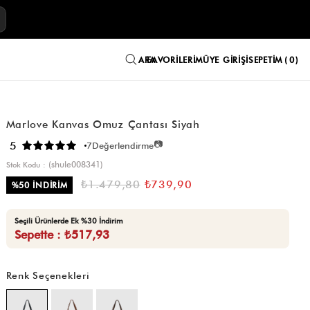
E
FAVORILERIM
ÜYE GIRIŞI
SEPETIM
0
Marlove Kanvas Omuz Çantası Siyah
📷
5
7
Değerlendirme
(shule008341)
Stok Kodu
₺1.479,80
₺739,90
%
50
İNDIRIM
Seçili Ürünlerde Ek %30 İndirim
Sepette : ₺517,93
Renk Seçenekleri