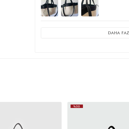
DAHA FA
E** D**
18 Mayıs 2026
Arkadaşıma almıştım çok beğendi çok kullanışlı
Ö** K**
19 Temmuz 2025
Çok kaliteli beğendim
N** S**
06 Haziran 2025
%50
Harika fiyatı çok uygun gerçekten 800-900 civarınd