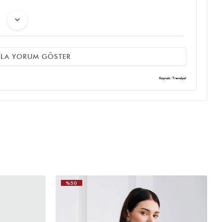
(0)
ZLA YORUM GÖSTER
Kaynak: Trendyol
(0)
(0)
%50
a bu çantalar hep