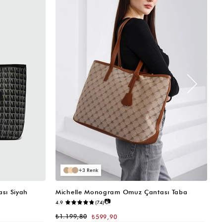
3
sı Siyah
Michelle Monogram Omuz Çantası Taba
M
📷
4.9
(74)
₺
₺1.199,80
₺599,90