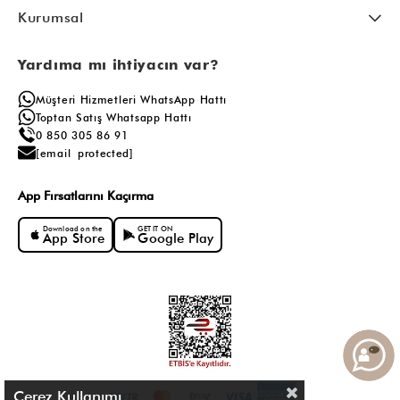
Kurumsal
Yardıma mı ihtiyacın var?
Müşteri Hizmetleri WhatsApp Hattı
Toptan Satış Whatsapp Hattı
0 850 305 86 91
[email protected]
App Fırsatlarını Kaçırma
Download on the
GET IT ON
App Store
Google Play
Çerez Kullanımı