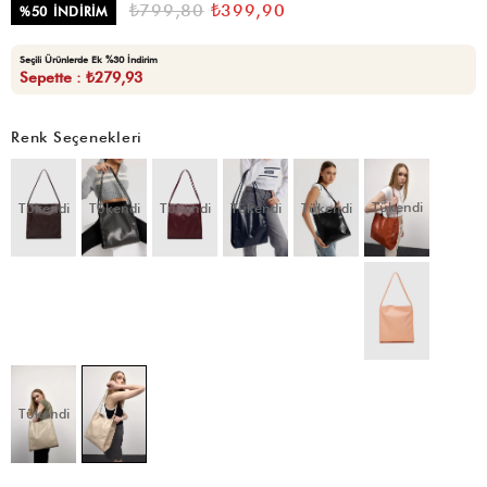
₺799,80
₺399,90
%
50
İNDIRIM
Seçili Ürünlerde Ek %30 İndirim
Sepette : ₺279,93
Renk Seçenekleri
Tükendi
Tükendi
Tükendi
Tükendi
Tükendi
Tükendi
Tükendi