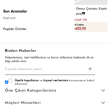
Valerie Oval Omuz Çantası Vizon
Valerie Oval Omuz Çantası Siyah
Son Aramalar
📷
📷
3.4
(12)
4.2
(226)
Kayıt yok
₺1.139,80
₺1.139,80
₺569,90
₺569,90
Seçili Ürünlerde Ek %30 İndirim
Yaza Özel Ek %20 İndirim
Sepette : ₺398,93
Sepette : ₺455,92
Popüler Ürünler
Bizden Haberler
Haberlerimiz, özel tekliflerimiz ve favori stillerimiz hakkında ilk siz
bilgi sahibi olun
Üyelik koşullarını
ve
kişisel verilerimin
korunmasını kabul
ediyorum.
Öne Çıkan Kategorilerimiz
Müşteri Hizmetleri