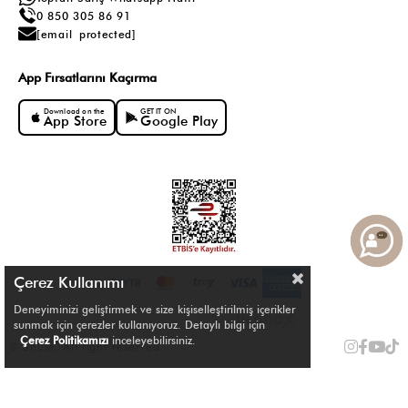
0 850 305 86 91
[email protected]
App Fırsatlarını Kaçırma
Download on the
GET IT ON
App Store
Google Play
Çerez Kullanımı
Deneyiminizi geliştirmek ve size kişiselleştirilmiş içerikler
sunmak için çerezler kullanıyoruz. Detaylı bilgi için
Çerez Politikamızı
inceleyebilirsiniz.
© Shule. All right reserved.