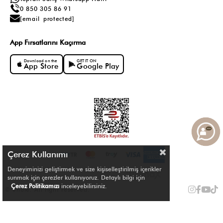
0 850 305 86 91
[email protected]
App Fırsatlarını Kaçırma
Download on the
GET IT ON
App Store
Google Play
Çerez Kullanımı
Deneyiminizi geliştirmek ve size kişiselleştirilmiş içerikler
sunmak için çerezler kullanıyoruz. Detaylı bilgi için
Çerez Politikamızı
inceleyebilirsiniz.
© Shule. All right reserved.