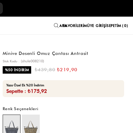
E
FAVORILERIM
ÜYE GIRIŞI
SEPETIM
0
Minive Desenli Omuz Çantası Antrasit
(shule008210)
Stok Kodu
₺439,80
₺219,90
%
50
İNDIRIM
Yaza Özel Ek %20 İndirim
Sepette : ₺175,92
Renk Seçenekleri
Tükendi
Tükendi