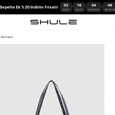
02
16
34
44
:
:
:
Sepette Ek %20 İndirim Fırsatı!
GÜN
SAAT
DAKIKA
SANIY
Antrasit