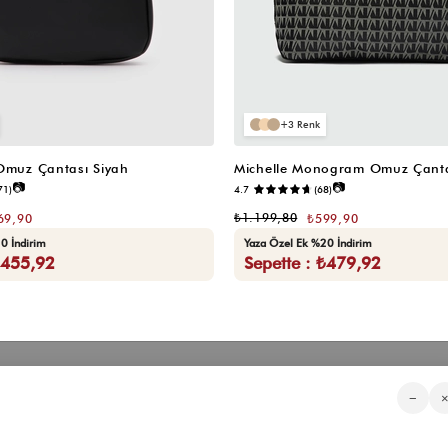
3
 Omuz Çantası Siyah
Michelle Monogram Omuz Çanta
📷
📷
71)
4.7
(68)
₺1.199,80
69,90
₺599,90
0 İndirim
Yaza Özel Ek %20 İndirim
₺455,92
Sepette : ₺479,92
Kategorilerimiz
Müşteri Hizmetleri
Kurumsa
−
Sıkça Sorulan Sorular
Hakkımızd
Üyeliksiz Sipariş Takibi
Toptan Sat