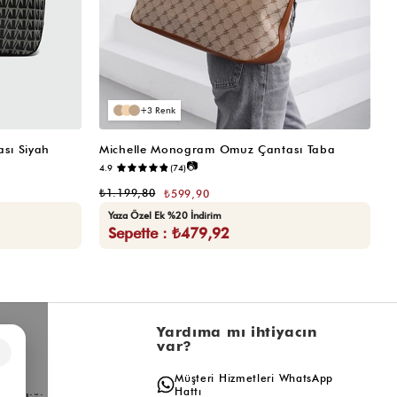
3
sı Siyah
Michelle Monogram Omuz Çantası Taba
M
📷
4.9
(74)
₺
₺1.199,80
₺599,90
Yaza Özel Ek %20 İndirim
Sepette : ₺479,92
l
Yardıma mı ihtiyacın
var?
×
a
Müşteri Hizmetleri WhatsApp
ış
Hattı