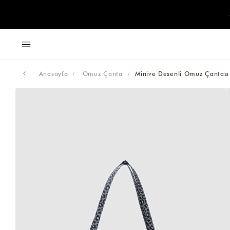
Anasayfa
Omuz Çanta
Minive Desenli Omuz Çantası 