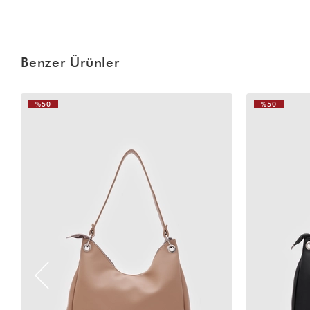
Benzer Ürünler
%50
%50
VIDEOLU
ÜRÜN