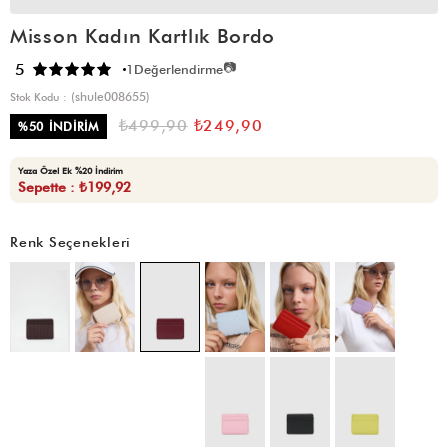
Misson Kadın Kartlık Bordo
📷
5
1
Değerlendirme
(shule008655)
Stok Kodu
₺499,90
₺249,90
%
50
İNDIRIM
Yaza Özel Ek %20 İndirim
Sepette : ₺199,92
Renk Seçenekleri