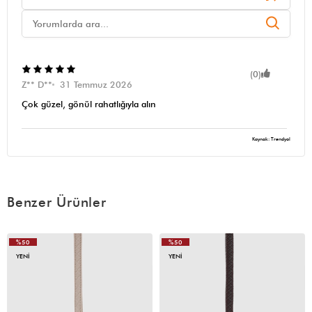
(0)
Z** D**
31 Temmuz 2026
Çok güzel, gönül rahatlığıyla alın
Kaynak: Trendyol
Benzer Ürünler
%50
%50
YENI
YENI