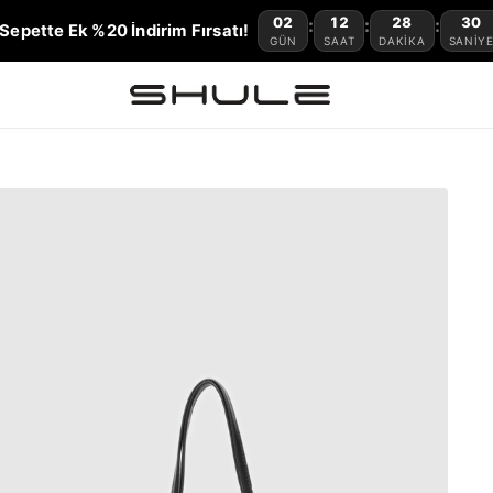
02
12
28
28
:
:
:
Sepette Ek %20 İndirim Fırsatı!
GÜN
SAAT
DAKIKA
SANIY