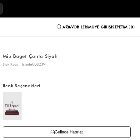
E
FAVORILERIM
ÜYE GIRIŞI
SEPETIM
0
Miu Baget Çanta Siyah
(shule008239)
Stok Kodu
Renk Seçenekleri
Tükendi
Gelince Hatırlat