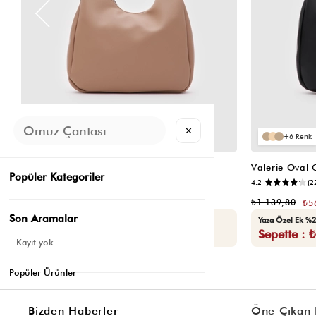
✕
6
6
Valerie Oval Omuz Çantası Vizon
Valerie Oval
Popüler Kategoriler
📷
3.4
(12)
4.2
(2
₺1.139,80
₺1.139,80
₺569,90
₺5
Son Aramalar
Seçili Ürünlerde Ek %30 İndirim
Yaza Özel Ek %2
Sepette : ₺398,93
Sepette : 
Kayıt yok
Popüler Ürünler
Bizden Haberler
Öne Çıkan 