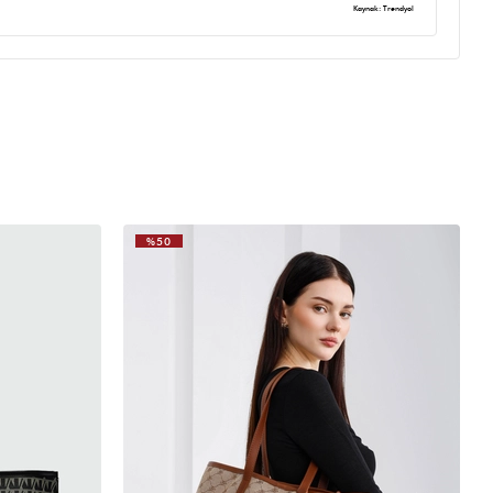
Kaynak: Trendyol
%50