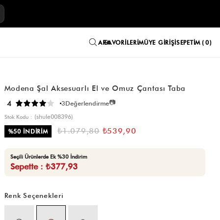
E
FAVORILERIM
ÜYE GIRIŞI
SEPETIM
0
Modena Şal Aksesuarlı El ve Omuz Çantası Taba
📷
4
3
Değerlendirme
(shule008396)
Stok Kodu
₺1.079,80
₺539,90
%
50
İNDIRIM
Seçili Ürünlerde Ek %30 İndirim
Sepette : ₺377,93
Renk Seçenekleri