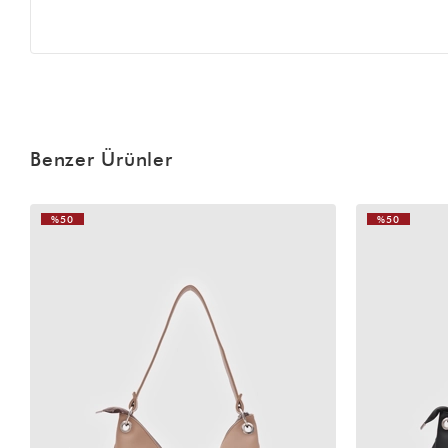
Benzer Ürünler
%50
%50
VIDEOLU
ÜRÜN