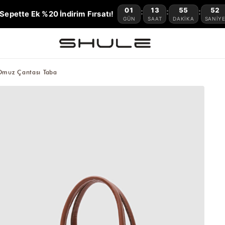
01
13
55
51
:
:
:
Sepette Ek %20 İndirim Fırsatı!
GÜN
SAAT
DAKIKA
SANIY
 Omuz Çantası Taba