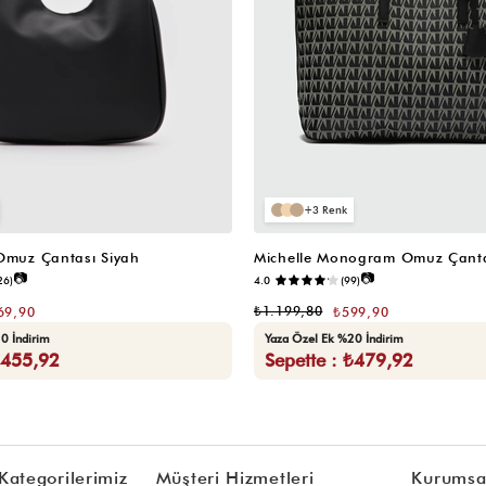
3
 Omuz Çantası Siyah
Michelle Monogram Omuz Çanta
📷
📷
26)
4.0
(99)
₺1.199,80
69,90
₺599,90
0 İndirim
Yaza Özel Ek %20 İndirim
₺455,92
Sepette : ₺479,92
Kategorilerimiz
Müşteri Hizmetleri
Kurumsa