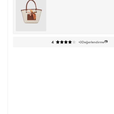
📷
4
3
Değerlendirme