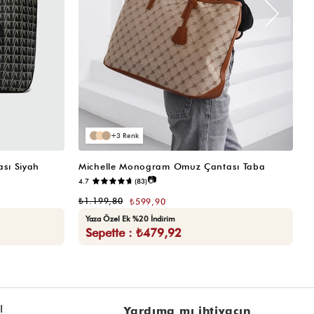
3
sı Siyah
Michelle Monogram Omuz Çantası Taba
M
📷
4.7
(83)
₺
₺1.199,80
₺599,90
Yaza Özel Ek %20 İndirim
Sepette : ₺479,92
l
Yardıma mı ihtiyacın