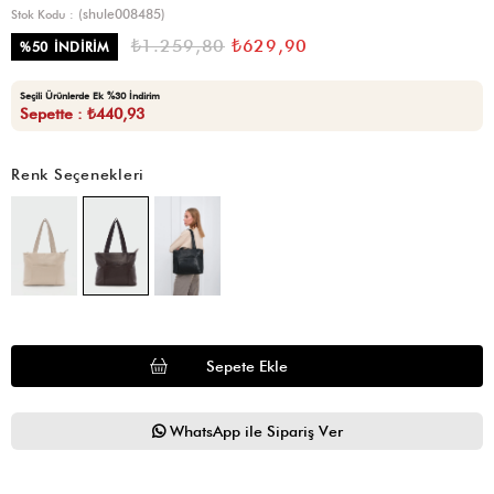
(shule008485)
Stok Kodu
₺1.259,80
₺629,90
%
50
İNDIRIM
Seçili Ürünlerde Ek %30 İndirim
Sepette : ₺440,93
Renk Seçenekleri
WhatsApp ile Sipariş Ver