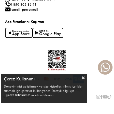
0 850 305 86 91
[email protected]
App Fırsatlarını Kaçırma
Download on the
GET IT ON
App Store
Google Play
Çerez Kullanımı
Deneyiminizi geliştirmek ve size kişiselleştirilmiş içerikler
sunmak için çerezler kullanıyoruz. Detaylı bilgi için
Çerez Politikamızı
inceleyebilirsiniz.
© Shule. All right reserved.