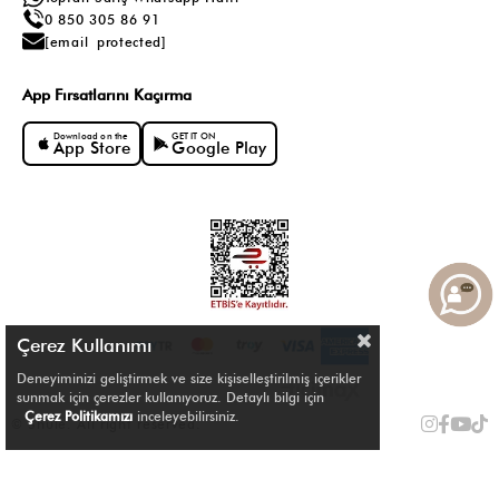
0 850 305 86 91
[email protected]
App Fırsatlarını Kaçırma
Download on the
GET IT ON
App Store
Google Play
Çerez Kullanımı
Deneyiminizi geliştirmek ve size kişiselleştirilmiş içerikler
sunmak için çerezler kullanıyoruz. Detaylı bilgi için
Çerez Politikamızı
inceleyebilirsiniz.
© Shule. All right reserved.