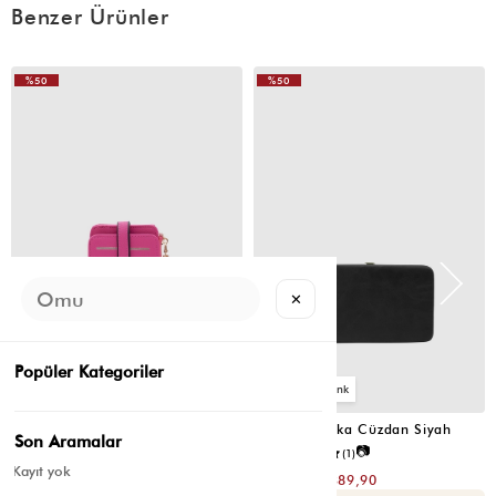
Benzer Ürünler
%50
%50
✕
Popüler Kategoriler
2
4
Cat Çok Gözlü Kartlık Cüzdan Fuşya
Portföy Tabaka Cüzdan Siyah
Son Aramalar
📷
📷
5.0
(4)
5.0
(1)
Kayıt yok
₺299,80
₺779,80
₺149,90
₺389,90