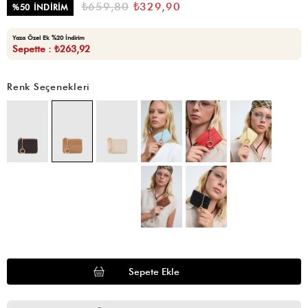
₺659,80
₺329,90
%
50
İNDIRIM
Yaza Özel Ek %20 İndirim
Sepette : ₺263,92
Renk Seçenekleri