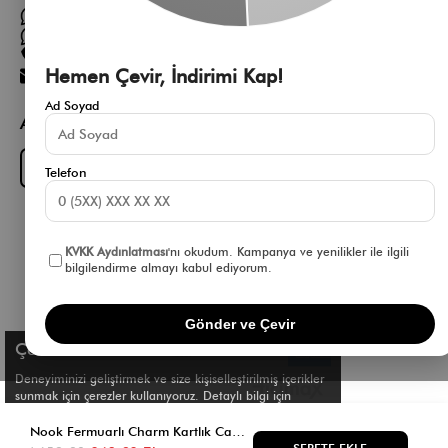
Müşteri Hizmetleri WhatsApp Hattı
Toptan Satış Whatsapp Hattı
0 850 305 86 91
Hemen Çevir, İndirimi Kap!
[email protected]
Ad Soyad
App Fırsatlarını Kaçırma
Download on the
GET IT ON
App Store
Google Play
Telefon
KVKK Aydınlatması
'nı okudum. Kampanya ve yenilikler ile ilgili
bilgilendirme almayı kabul ediyorum.
Gönder ve Çevir
Çerez Kullanımı
Deneyiminizi geliştirmek ve size kişiselleştirilmiş içerikler
sunmak için çerezler kullanıyoruz. Detaylı bilgi için
Çerez Politikamızı
inceleyebilirsiniz.
© Shule. All right reserved.
Nook Fermuarlı Charm Kartlık Camel