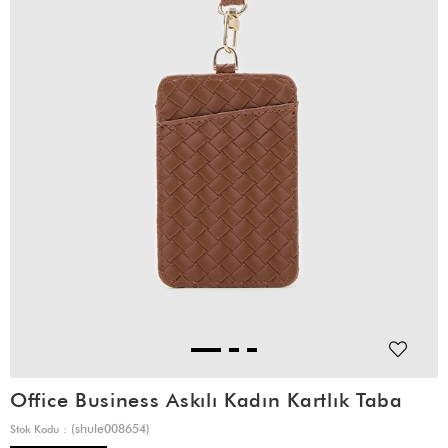
Office Business Askılı Kadın Kartlık Taba
(shule008654)
Stok Kodu