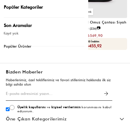
Popüler Kategoriler
6
6
Valerie Oval Omuz Çantası Vizon
Valerie Oval Omuz Çantası Siyah
Son Aramalar
📷
📷
3.4
(12)
4.2
(226)
Kayıt yok
₺1.139,80
₺1.139,80
₺569,90
₺569,90
Seçili Ürünlerde Ek %30 İndirim
Yaza Özel Ek %20 İndirim
Sepette : ₺398,93
Sepette : ₺455,92
Popüler Ürünler
Bizden Haberler
Haberlerimiz, özel tekliflerimiz ve favori stillerimiz hakkında ilk siz
bilgi sahibi olun
Üyelik koşullarını
ve
kişisel verilerimin
korunmasını kabul
ediyorum.
Öne Çıkan Kategorilerimiz