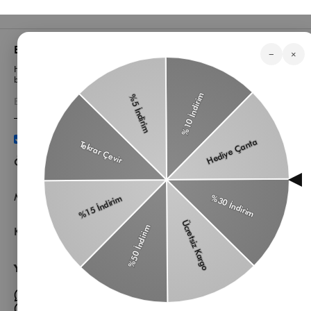
Bizden Haberler
−
×
Haberlerimiz, özel tekliflerimiz ve favori stillerimiz hakkında ilk siz
bilgi sahibi olun
Üyelik koşullarını
ve
kişisel verilerimin
korunmasını kabul
ediyorum.
Öne Çıkan Kategorilerimiz
Müşteri Hizmetleri
Kurumsal
Yardıma mı ihtiyacın var?
Müşteri Hizmetleri WhatsApp Hattı
Toptan Satış Whatsapp Hattı