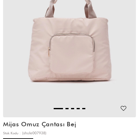
Mijas Omuz Çantası Bej
(shule007938)
Stok Kodu